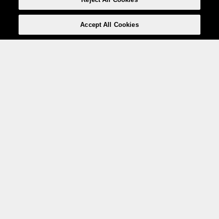
Accept All Cookies
Weita AG, Nordring 2, 4147 Aesch BL
Tel.:
+41 (0)61 706 66 00
,
info@weita.ch
Ihre Zahlungsmöglichkeiten
Social Media