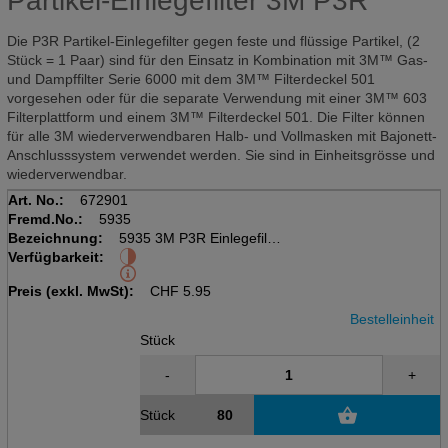
Partikel-Einlegefilter 3M P3R
Die P3R Partikel-Einlegefilter gegen feste und flüssige Partikel, (2
Stück = 1 Paar) sind für den Einsatz in Kombination mit 3M™ Gas-
und Dampffilter Serie 6000 mit dem 3M™ Filterdeckel 501
vorgesehen oder für die separate Verwendung mit einer 3M™ 603
Filterplattform und einem 3M™ Filterdeckel 501. Die Filter können
für alle 3M wiederverwendbaren Halb- und Vollmasken mit Bajonett-
Anschlusssystem verwendet werden. Sie sind in Einheitsgrösse und
wiederverwendbar.
Art. No.:
672901
Fremd.No.:
5935
Bezeichnung:
5935 3M P3R Einlegefilter
Verfügbarkeit:
P3
3M Serie 5000
Preis (exkl. MwSt):
CHF
5.95
Bestelleinheit
Stück
-
+
Stück