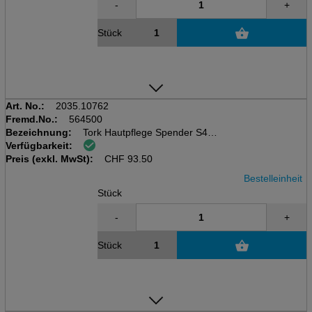
-
+
Stück
Art. No.:
2035.10762
Fremd.No.:
564500
Bezeichnung:
Tork Hautpflege Spender S4
Verfügbarkeit:
Seife/Handdesinfektionsmittel
Preis (exkl. MwSt):
Weiss, L 9.9 x B 11.2 x H 29cm
CHF
93.50
Bestelleinheit
Stück
-
+
Stück