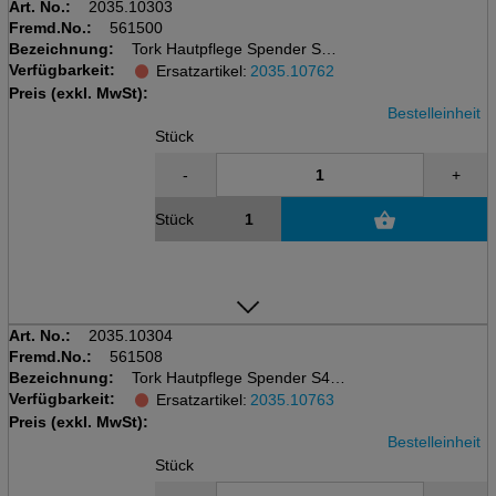
Art. No.:
2035.10303
Fremd.No.:
561500
Bezeichnung:
Tork Hautpflege Spender S4
Verfügbarkeit:
für Schaumseife/Desinfektion
Ersatzartikel:
2035.10762
B 113x H 286xT 105mm,weiss
Preis (exkl. MwSt):
Bestelleinheit
Stück
-
+
Stück
Art. No.:
2035.10304
Fremd.No.:
561508
Bezeichnung:
Tork Hautpflege Spender S4
Verfügbarkeit:
für Schaumseife/Desinfektion
Ersatzartikel:
2035.10763
B113xH286xT105mm,schwarz
Preis (exkl. MwSt):
Bestelleinheit
Stück