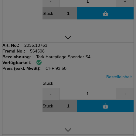
-
+
Stück
Art. No.:
2035.10763
Fremd.No.:
564508
Bezeichnung:
Tork Hautpflege Spender S4
Verfügbarkeit:
Seife/Handdesinfektionsmittel
Preis (exkl. MwSt):
Schwarz, H 29x B 11.2x T 9.9cm
CHF
93.50
Bestelleinheit
Stück
-
+
Stück