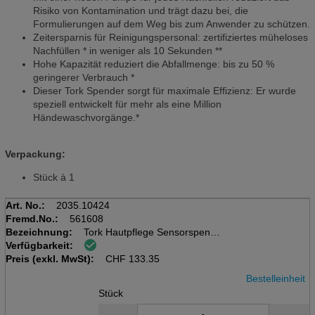
Risiko von Kontamination und trägt dazu bei, die
Formulierungen auf dem Weg bis zum Anwender zu schützen.
Zeitersparnis für Reinigungspersonal: zertifiziertes müheloses
Nachfüllen * in weniger als 10 Sekunden **
Hohe Kapazität reduziert die Abfallmenge: bis zu 50 %
geringerer Verbrauch *
Dieser Tork Spender sorgt für maximale Effizienz: Er wurde
speziell entwickelt für mehr als eine Million
Händewaschvorgänge.*
Verpackung:
Stück à 1
Art. No.:
2035.10424
Fremd.No.:
561608
Bezeichnung:
Tork Hautpflege Sensorspender
Verfügbarkeit:
S4,f.Schaumseife/Desinfektion
Preis (exkl. MwSt):
Kunststoff,113x286x105mm,
CHF
133.35
Bestelleinheit
Stück