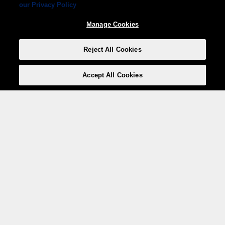
our Privacy Policy
Manage Cookies
Reject All Cookies
Accept All Cookies
Weita AG, Nordring 2, 4147 Aesch BL
Tel.:
+41 (0)61 706 66 00
,
info@weita.ch
Ihre Zahlungsmöglichkeiten
Social Media