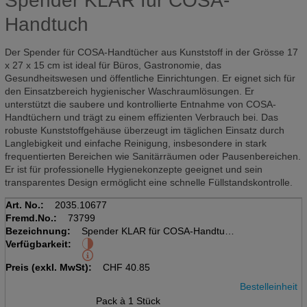
Spender KLAR für COSA-
Handtuch
Der Spender für COSA-Handtücher aus Kunststoff in der Grösse 17
x 27 x 15 cm ist ideal für Büros, Gastronomie, das
Gesundheitswesen und öffentliche Einrichtungen. Er eignet sich für
den Einsatzbereich hygienischer Waschraumlösungen. Er
unterstützt die saubere und kontrollierte Entnahme von COSA-
Handtüchern und trägt zu einem effizienten Verbrauch bei. Das
robuste Kunststoffgehäuse überzeugt im täglichen Einsatz durch
Langlebigkeit und einfache Reinigung, insbesondere in stark
frequentierten Bereichen wie Sanitärräumen oder Pausenbereichen.
Er ist für professionelle Hygienekonzepte geeignet und sein
transparentes Design ermöglicht eine schnelle Füllstandskontrolle.
Art. No.:
2035.10677
Fremd.No.:
73799
Bezeichnung:
Spender KLAR für COSA-Handtuch
Verfügbarkeit:
Pack à 1 Stück
17x27x15 cm Kunststoff
Preis (exkl. MwSt):
CHF
40.85
Bestelleinheit
Pack à 1 Stück