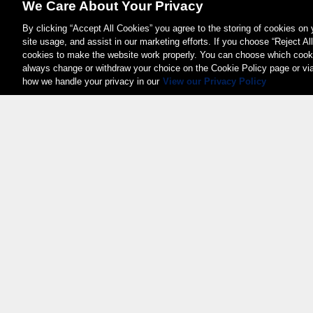
We Care About Your Privacy
By clicking “Accept All Cookies” you agree to the storing of cookies on
site usage, and assist in our marketing efforts. If you choose “Reject Al
cookies to make the website work properly. You can choose which cooki
always change or withdraw your choice on the Cookie Policy page or vi
how we handle your privacy in our
View our Privacy Policy
Weita AG, Nordring 2, 4147 Aesch BL
Tel.:
+41 (0)61 706 66 00
,
info@weita.ch
Zertifizierungen