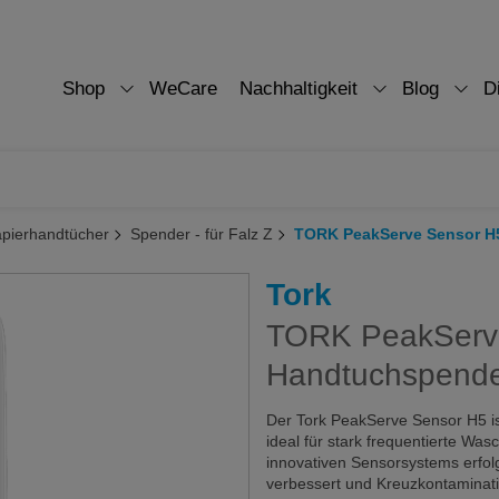
Shop
WeCare
Nachhaltigkeit
Blog
D
pierhandtücher
Spender - für Falz Z
TORK PeakServe Sensor H
Tork
TORK PeakServ
Handtuchspend
Der Tork PeakServe Sensor H5 is
ideal für stark frequentierte Wa
innovativen Sensorsystems erfolg
verbessert und Kreuzkontaminati