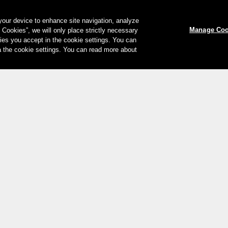
 your device to enhance site navigation, analyze
Manage Coo
l Cookies”, we will only place strictly necessary
es you accept in the cookie settings. You can
a the cookie settings. You can read more about
Ihre Zahlungsmöglichkeiten