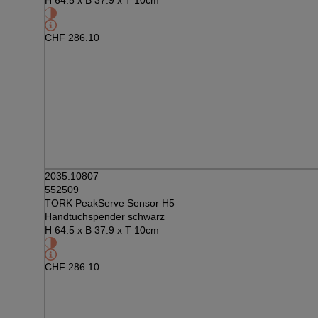
H 64.5 x B 37.9 x T 10cm
CHF
286.10
2035.10807
552509
TORK PeakServe Sensor H5
Handtuchspender schwarz
H 64.5 x B 37.9 x T 10cm
CHF
286.10