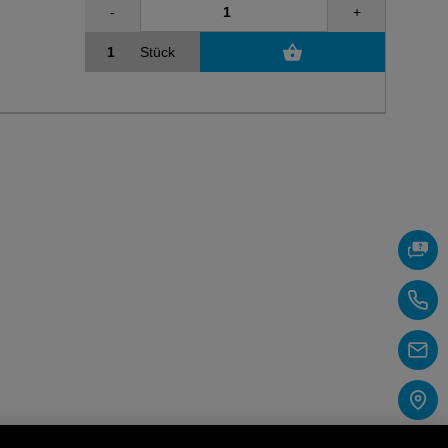
-
+
Stück