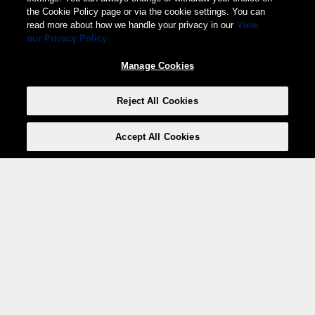
the Cookie Policy page or via the cookie settings. You can
read more about how we handle your privacy in our
View
our Privacy Policy
Manage Cookies
Reject All Cookies
Accept All Cookies
Weita AG, Nordring 2, 4147 Aesch BL
Tel.:
+41 (0)61 706 66 00
,
info@weita.ch
Ihre Zahlungsmöglichkeiten
Social Media