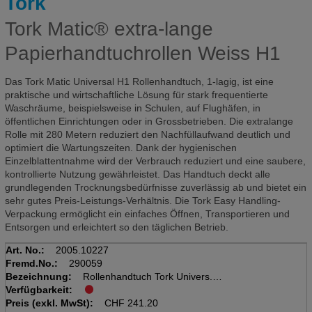
Tork
Tork Matic® extra-lange
Papierhandtuchrollen Weiss H1
Das Tork Matic Universal H1 Rollenhandtuch, 1-lagig, ist eine
praktische und wirtschaftliche Lösung für stark frequentierte
Waschräume, beispielsweise in Schulen, auf Flughäfen, in
öffentlichen Einrichtungen oder in Grossbetrieben. Die extralange
Rolle mit 280 Metern reduziert den Nachfüllaufwand deutlich und
optimiert die Wartungszeiten. Dank der hygienischen
Einzelblattentnahme wird der Verbrauch reduziert und eine saubere,
kontrollierte Nutzung gewährleistet. Das Handtuch deckt alle
grundlegenden Trocknungsbedürfnisse zuverlässig ab und bietet ein
sehr gutes Preis-Leistungs-Verhältnis. Die Tork Easy Handling-
Verpackung ermöglicht ein einfaches Öffnen, Transportieren und
Entsorgen und erleichtert so den täglichen Betrieb.
Art. No.:
2005.10227
Fremd.No.:
290059
Bezeichnung:
Rollenhandtuch Tork Univers.H1
Verfügbarkeit:
Krt. à 6 Rll, hochweiss, TAD
Preis (exkl. MwSt):
280m(Matic) 21x24.5, 1-lagig
CHF
241.20