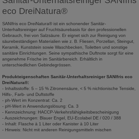
Sanitär-Unterhaltsreiniger SANIfris
eco DreiNatura®
SANIfris eco DreiNatura® ist ein schonender Sanitär-
Unterhaltsreiniger auf Fruchtsäurebasis für den professionellen
Gebrauch, frei von Salzsäure. Er eignet sich zur Reinigung von
säurebeständigen Materialien wie z. B. Fliesen, Porzellan, Steingut,
Keramik, Kunststein sowie Waschbecken, Toiletten und sonstige
sanitäre Einrichtungen. Seine sympathische Duftnote sorgt für eine
angenehme Frische im Sanitärbereich. Erhältlich in
unterschiedlichen Gebindegrössen.
Produkteigenschaften Sanitär-Unterhaltsreiniger SANIfris eco
DreiNatura®:
- Inhaltsstoffe: 5 – 15 % Zitronensäure, < 5 % nichtionische Tenside,
Hilfs-, Farb- und Duftstoffe
- ph-Wert im Konzentrat: Ca. 2
- pH-Wert in Anwendungslösung: Ca. 3
- Kennzeichnung: HACCP-Verkehrsfähigkeitsbescheinigung
- Auszeichnungen: Blauer Engel, EU-Ecolabel DE / 020 / 388
- Inhalt: Flasche à 1 Liter oder Kanister à 10 Liter
- Hinweis: Nicht mit anderen Reinigungsmitteln mischen