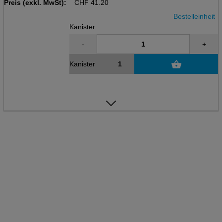
Preis (exkl. MwSt):
Sanitärunterhaltsreiniger
CHF
41.20
Bestelleinheit
Kanister
-
+
Kanister