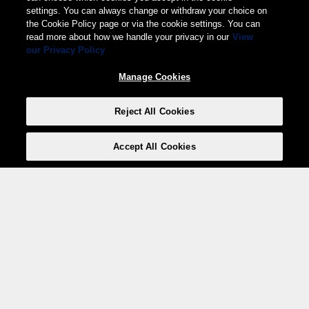
settings. You can always change or withdraw your choice on
the Cookie Policy page or via the cookie settings. You can
read more about how we handle your privacy in our
View
our Privacy Policy
Manage Cookies
Reject All Cookies
Accept All Cookies
Weita AG, Nordring 2, 4147 Aesch BL
Tel.:
+41 (0)61 706 66 00
,
info@weita.ch
Ihre Zahlungsmöglichkeiten