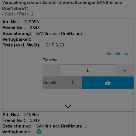
Verpackungsdaten Sanitär-Unterhaltsreiniger SANIfris eco
DreiNatura®:
- Stück / Pack: 1
Art. No.:
315953
Fremd.No.:
3348
Bezeichnung:
SANIfris eco DreiNatura 1l
Verfügbarkeit:
Flasche à 1l
Preis (exkl. MwSt):
Sanitärunterhaltsreiniger
CHF
6.20
Bestelleinheit
Flasche
-
+
Flasche
Art. No.:
315955
Fremd.No.:
3349
Bezeichnung:
SANIfris eco DreiNatura 10l
Verfügbarkeit:
Kanister à 10l