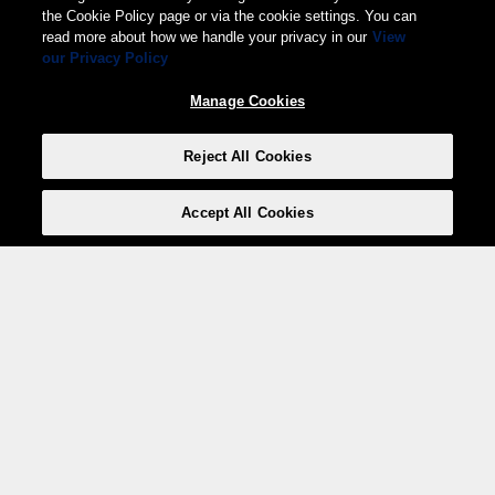
the Cookie Policy page or via the cookie settings. You can
read more about how we handle your privacy in our
View
our Privacy Policy
Manage Cookies
Reject All Cookies
Accept All Cookies
Weita AG, Nordring 2, 4147 Aesch BL
Tel.:
+41 (0)61 706 66 00
,
info@weita.ch
Ihre Zahlungsmöglichkeiten
Social Media