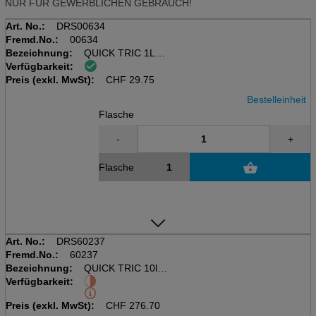
NUR FÜR GEWERBLICHEN GEBRAUCH!
Art. No.:
DRS00634
Fremd.No.:
00634
Bezeichnung:
QUICK TRIC 1L
Verfügbarkeit:
Flasche à 1L
Preis (exkl. MwSt):
Teppich-/Polsterreiniger
CHF
29.75
Bestelleinheit
Flasche
-
+
Flasche
Art. No.:
DRS60237
Fremd.No.:
60237
Bezeichnung:
QUICK TRIC 10l
Verfügbarkeit:
Kanister à 10L
Teppich-/Polsterreiniger
Preis (exkl. MwSt):
CHF
276.70