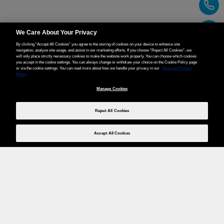
We Care About Your Privacy
By clicking “Accept All Cookies” you agree to the storing of cookies on your device to enhance site
navigation, analyze site usage, and assist in our marketing efforts. If you choose “Reject All Cookies”, we
will only place strictly necessary cookies to make the website work properly. You can choose which cookies
you accept in the cookie settings. You can always change or withdraw your choice on the Cookie Policy page
or via the cookie settings. You can read more about how we handle your privacy in our
View our Privacy
Policy
Manage Cookies
Reject All Cookies
Accept All Cookies
Weita AG, Nordring 2, 4147 Aesch BL
Tel.:
+41 (0)61 706 66 00
,
info@weita.ch
Ihre Zahlungsmöglichkeiten