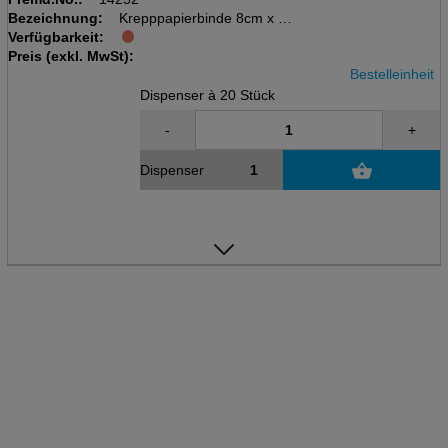
Bezeichnung:
Krepppapierbinde 8cm x 4m
Verfügbarkeit:
Dispenser à 20 Stk, weiss
Preis (exkl. MwSt):
100% Zellulose
Bestelleinheit
Dispenser à 20 Stück
-
+
Dispenser