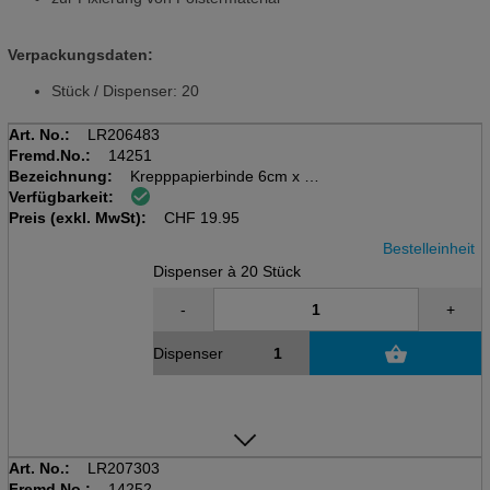
Verpackungsdaten:
Stück / Dispenser: 20
Art. No.:
LR206483
Fremd.No.:
14251
Bezeichnung:
Krepppapierbinde 6cm x 4m
Verfügbarkeit:
20 Stk / Disp., weiss, 100 %
Preis (exkl. MwSt):
Zellulose
CHF
19.95
Bestelleinheit
Dispenser à 20 Stück
-
+
Dispenser
Art. No.:
LR207303
Fremd.No.:
14252