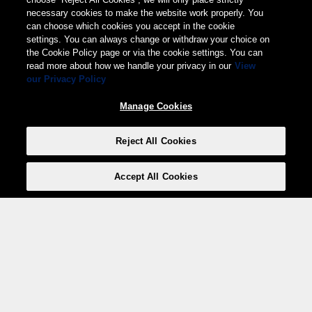
necessary cookies to make the website work properly. You
can choose which cookies you accept in the cookie
settings. You can always change or withdraw your choice on
the Cookie Policy page or via the cookie settings. You can
read more about how we handle your privacy in our
View
our Privacy Policy
Manage Cookies
Reject All Cookies
Accept All Cookies
Weita AG, Nordring 2, 4147 Aesch BL
Tel.:
+41 (0)61 706 66 00
,
info@weita.ch
Ihre Zahlungsmöglichkeiten