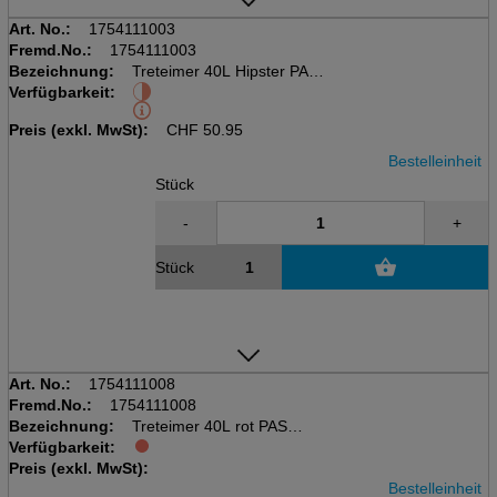
Art. No.:
1754111003
Fremd.No.:
1754111003
Bezeichnung:
Treteimer 40L Hipster PASO
Verfügbarkeit:
kubisch, inkl. Deckel
LxBxH: 353x295x676mm
Preis (exkl. MwSt):
CHF
50.95
Bestelleinheit
Stück
-
+
Stück
Art. No.:
1754111008
Fremd.No.:
1754111008
Bezeichnung:
Treteimer 40L rot PASO
Verfügbarkeit:
kubisch, inkl. Deckel
Preis (exkl. MwSt):
LxBxH: 353x295x676mm
Bestelleinheit