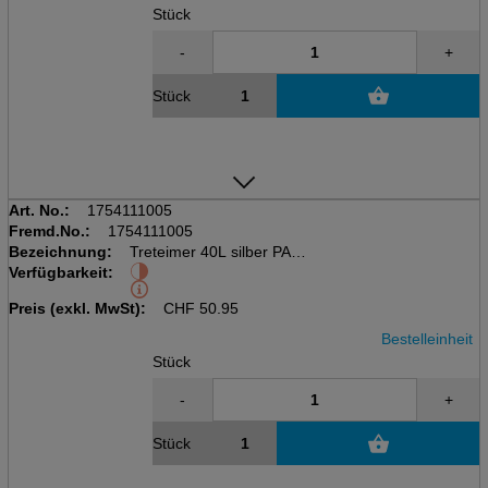
Stück
-
+
Stück
Art. No.:
1754111005
Fremd.No.:
1754111005
Bezeichnung:
Treteimer 40L silber PASO
Verfügbarkeit:
kubisch, inkl. Deckel
LxBxH: 353x295x676mm
Preis (exkl. MwSt):
CHF
50.95
Bestelleinheit
Stück
-
+
Stück