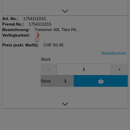
Art. No.:
1754111015
Fremd.No.:
1754111015
Bezeichnung:
Treteimer 40L Tiles PASO
Verfügbarkeit:
kubisch, inkl. Deckel
LxBxH: 353x295x676mm
Preis (exkl. MwSt):
CHF
50.95
Bestelleinheit
Stück
-
+
Stück