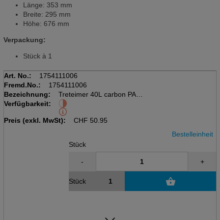
Länge: 353 mm
Breite: 295 mm
Höhe: 676 mm
Verpackung:
Stück à 1
Art. No.:
1754111006
Fremd.No.:
1754111006
Bezeichnung:
Treteimer 40L carbon PASO
Verfügbarkeit:
kubisch, inkl. Deckel
LxBxH: 353x295x676mm
Preis (exkl. MwSt):
CHF
50.95
Bestelleinheit
Stück
-
+
Stück