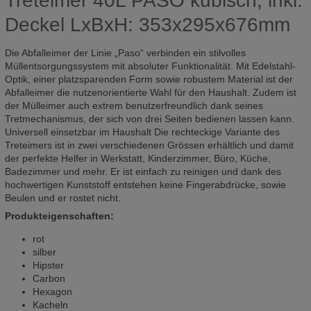
Treteimer 40L PASO kubisch, inkl.
Deckel LxBxH: 353x295x676mm
Die Abfalleimer der Linie „Paso“ verbinden ein stilvolles
Müllentsorgungssystem mit absoluter Funktionalität. Mit Edelstahl-
Optik, einer platzsparenden Form sowie robustem Material ist der
Abfalleimer die nutzenorientierte Wahl für den Haushalt. Zudem ist
der Mülleimer auch extrem benutzerfreundlich dank seines
Tretmechanismus, der sich von drei Seiten bedienen lassen kann.
Universell einsetzbar im Haushalt Die rechteckige Variante des
Treteimers ist in zwei verschiedenen Grössen erhältlich und damit
der perfekte Helfer in Werkstatt, Kinderzimmer, Büro, Küche,
Badezimmer und mehr. Er ist einfach zu reinigen und dank des
hochwertigen Kunststoff entstehen keine Fingerabdrücke, sowie
Beulen und er rostet nicht.
Produkteigenschaften:
rot
silber
Hipster
Carbon
Hexagon
Kacheln