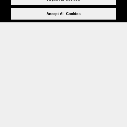
Accept All Cookies
Weita AG, Nordring 2, 4147 Aesch BL
Tel.:
+41 (0)61 706 66 00
,
info@weita.ch
Ihre Zahlungsmöglichkeiten
Social Media