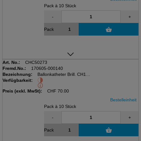
Pack à 10 Stück
-
+
Pack
Art. No.:
CHC50273
Fremd.No.:
170605-000140
Bezeichnung:
Ballonkatheter Brill. CH14
Verfügbarkeit:
Pack à 10 Stk., steril, 10ml
zylindrisch, 2weg, 41cm
Preis (exkl. MwSt):
CHF
70.00
Bestelleinheit
Pack à 10 Stück
-
+
Pack