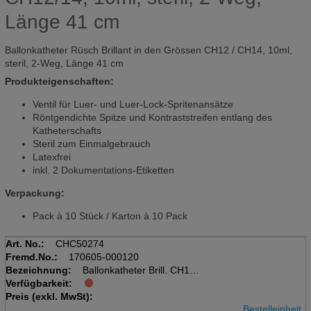
Länge 41 cm
Ballonkatheter Rüsch Brillant in den Grössen CH12 / CH14, 10ml,
steril, 2-Weg, Länge 41 cm
Produkteigenschaften:
Ventil für Luer- und Luer-Lock-Spritenansätze
Röntgendichte Spitze und Kontraststreifen entlang des
Katheterschafts
Steril zum Einmalgebrauch
Latexfrei
inkl. 2 Dokumentations-Etiketten
Verpackung:
Pack à 10 Stück / Karton à 10 Pack
Art. No.:
CHC50274
Fremd.No.:
170605-000120
Bezeichnung:
Ballonkatheter Brill. CH12
Verfügbarkeit:
Pack à 10 Stk., steril, 10ml
Preis (exkl. MwSt):
zylindrisch, 2weg, 41cm
Bestelleinheit