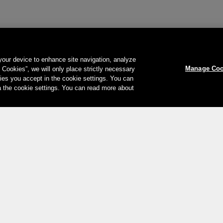
 your device to enhance site navigation, analyze
Manage Coo
l Cookies”, we will only place strictly necessary
es you accept in the cookie settings. You can
a the cookie settings. You can read more about
Ihre Zahlungsmöglichkeiten