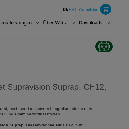
DE
FR
IT
Anmelden
ienstleistungen
Über Weita
Downloads
t Supravision Suprap. CH12,
aht, bestehend aus einem Integralkatheter, einem
ster und einem Verschlussstopfen.
sion Suprap. Blasenwechselset CH12, 5 ml: