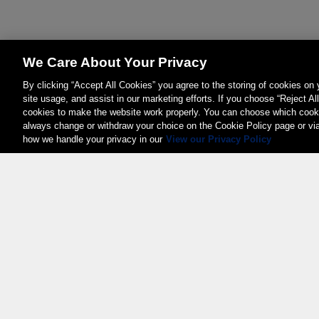
We Care About Your Privacy
By clicking “Accept All Cookies” you agree to the storing of cookies on
site usage, and assist in our marketing efforts. If you choose “Reject Al
cookies to make the website work properly. You can choose which cooki
always change or withdraw your choice on the Cookie Policy page or vi
how we handle your privacy in our
View our Privacy Policy
Weita AG, Nordring 2, 4147 Aesch BL
Tel.:
+41 (0)61 706 66 00
,
info@weita.ch
Zertifizierungen