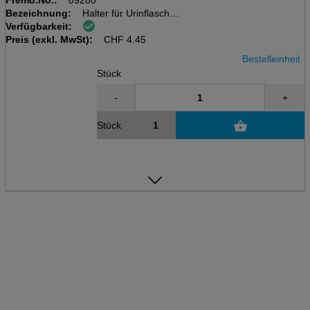
Fremd.No.:
09280
Bezeichnung:
Halter für Urinflaschen
Verfügbarkeit:
mit Deckel und Kette
Preis (exkl. MwSt):
(für eckige)
CHF
4.45
Bestelleinheit
Stück
-
+
Stück