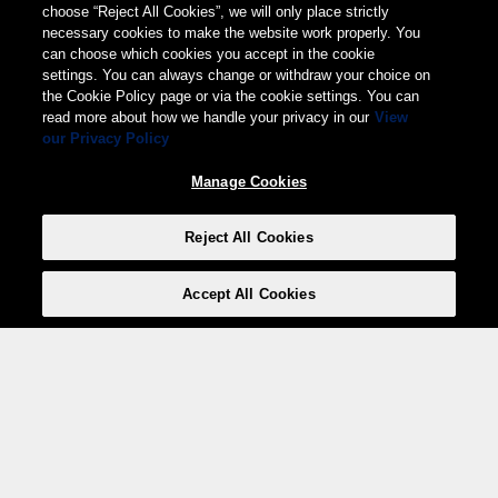
choose “Reject All Cookies”, we will only place strictly
necessary cookies to make the website work properly. You
can choose which cookies you accept in the cookie
settings. You can always change or withdraw your choice on
the Cookie Policy page or via the cookie settings. You can
read more about how we handle your privacy in our
View
our Privacy Policy
Manage Cookies
Reject All Cookies
Accept All Cookies
Weita AG, Nordring 2, 4147 Aesch BL
Tel.:
+41 (0)61 706 66 00
,
info@weita.ch
Ihre Zahlungsmöglichkeiten