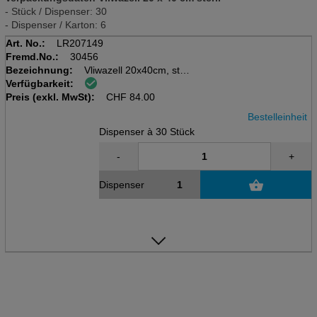
- Stück / Dispenser: 30
- Dispenser / Karton: 6
Art. No.:
LR207149
Fremd.No.:
30456
Bezeichnung:
Vliwazell 20x40cm, steril
Verfügbarkeit:
Disp à 30 Stk
Preis (exkl. MwSt):
Saugkompresse
CHF
84.00
Bestelleinheit
Dispenser à 30 Stück
-
+
Dispenser