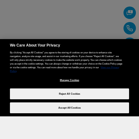
We Care About Your Privacy
By clicking “Accept All Cookies” you agree to the storing of cookies on your device to enhance site
navigation, analyze site usage, and assist in our marketing efforts. If you choose “Reject All Cookies”, we
will only place strictly necessary cookies to make the website work properly. You can choose which cookies
you accept in the cookie settings. You can always change or withdraw your choice on the Cookie Policy page
or via the cookie settings. You can read more about how we handle your privacy in our
View our Privacy
Policy
Manage Cookies
Reject All Cookies
Accept All Cookies
Weita AG, Nordring 2, 4147 Aesch BL