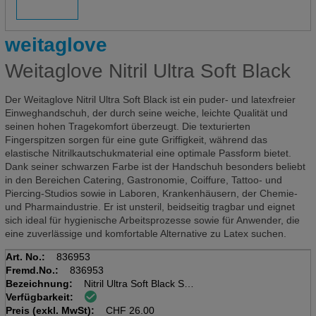
weitaglove
Weitaglove Nitril Ultra Soft Black
Der Weitaglove Nitril Ultra Soft Black ist ein puder- und latexfreier
Einweghandschuh, der durch seine weiche, leichte Qualität und
seinen hohen Tragekomfort überzeugt. Die texturierten
Fingerspitzen sorgen für eine gute Griffigkeit, während das
elastische Nitrilkautschukmaterial eine optimale Passform bietet.
Dank seiner schwarzen Farbe ist der Handschuh besonders beliebt
in den Bereichen Catering, Gastronomie, Coiffure, Tattoo- und
Piercing-Studios sowie in Laboren, Krankenhäusern, der Chemie-
und Pharmaindustrie. Er ist unsteril, beidseitig tragbar und eignet
sich ideal für hygienische Arbeitsprozesse sowie für Anwender, die
eine zuverlässige und komfortable Alternative zu Latex suchen.
Art. No.:
836953
Fremd.No.:
836953
Bezeichnung:
Nitril Ultra Soft Black S
Verfügbarkeit:
Dispenser à 200 Stk
Preis (exkl. MwSt):
AQL 1.5, EN 455, EN 374-1/typB
CHF
26.00