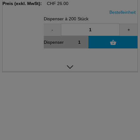
Preis (exkl. MwSt):
AQL 1.5, EN 455, EN 374-1/typB
CHF
26.00
Bestelleinheit
Dispenser à 200 Stück
-
+
Dispenser