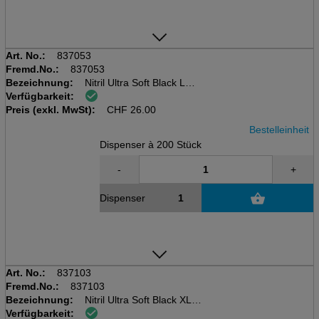
Art. No.:
837053
Fremd.No.:
837053
Bezeichnung:
Nitril Ultra Soft Black L
Verfügbarkeit:
Dispenser à 200 Stk
Preis (exkl. MwSt):
AQL 1.5, EN 455, EN 374-1/typB
CHF
26.00
Bestelleinheit
Dispenser à 200 Stück
-
+
Dispenser
Art. No.:
837103
Fremd.No.:
837103
Bezeichnung:
Nitril Ultra Soft Black XL
Verfügbarkeit:
Dispenser à 200 Stk