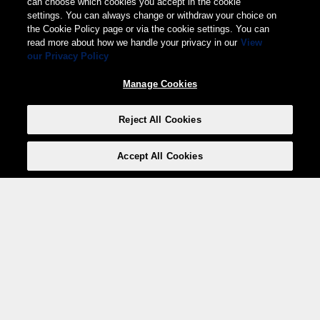
can choose which cookies you accept in the cookie
settings. You can always change or withdraw your choice on
the Cookie Policy page or via the cookie settings. You can
read more about how we handle your privacy in our
View
our Privacy Policy
Manage Cookies
Reject All Cookies
Accept All Cookies
Weita AG, Nordring 2, 4147 Aesch BL
Tel.:
+41 (0)61 706 66 00
,
info@weita.ch
Ihre Zahlungsmöglichkeiten