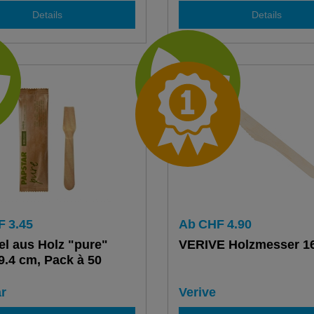
Details
Details
F
3.45
Ab
CHF
4.90
fel aus Holz "pure"
VERIVE Holzmesser 1
 9.4 cm, Pack à 50
r
Verive