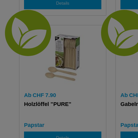
Details
Ab
CHF
7.90
Ab
CH
Holzlöffel "PURE"
Gabel
Papstar
Papsta
Details