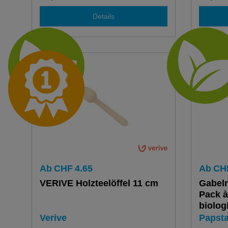
Details
Ab
CHF
4.65
Ab
CH
VERIVE Holzteelöffel 11 cm
Gabeln
Pack à
biolog
Verive
Papsta