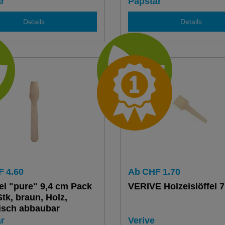
r
Papstar
Details
Details
F
4.60
Ab
CHF
1.70
fel "pure" 9,4 cm Pack
VERIVE Holzeislöffel 
Stk, braun, Holz,
isch abbaubar
r
Verive