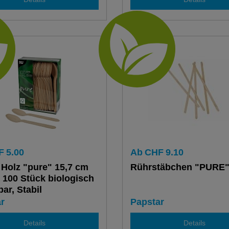
F
5.00
Ab
CHF
9.10
, Holz "pure" 15,7 cm
Rührstäbchen "PURE
 100 Stück biologisch
ar, Stabil
r
Papstar
Details
Details