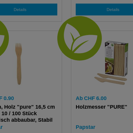
Details
Details
F
0.90
Ab
CHF
6.00
, Holz "pure" 16,5 cm
Holzmesser "PURE"
 10 / 100 Stück
isch abbaubar, Stabil
r
Papstar