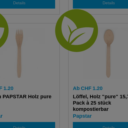
Details
Details
F
1.20
Ab
CHF
1.20
n PAPSTAR Holz pure
Löffel, Holz "pure" 15
Pack à 25 stück
kompostierbar
r
Papstar
Details
Details