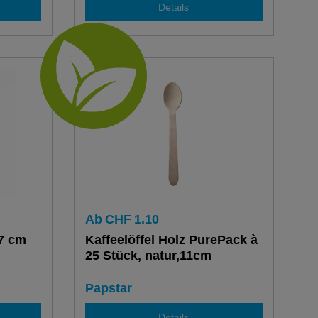
Details
Ab
CHF
1.10
,7 cm
Kaffeelöffel Holz PurePack à
25 Stück, natur,11cm
Papstar
Details