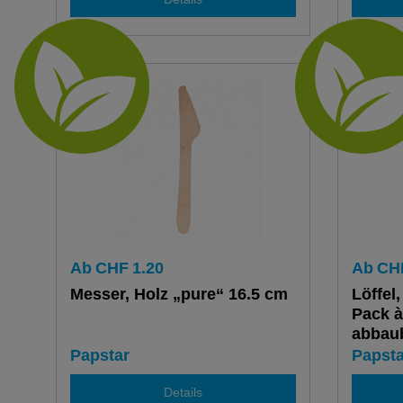
Ab
CHF
1.20
Ab
CH
Messer, Holz „pure“ 16.5 cm
Löffel
Pack à
abbaub
Papstar
Papsta
Details