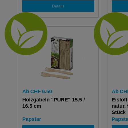
Details
Ab
CHF
6.50
Ab
CH
Holzgabeln "PURE" 15.5 /
Eislöf
16.5 cm
natur,
Stück
Papstar
Papsta