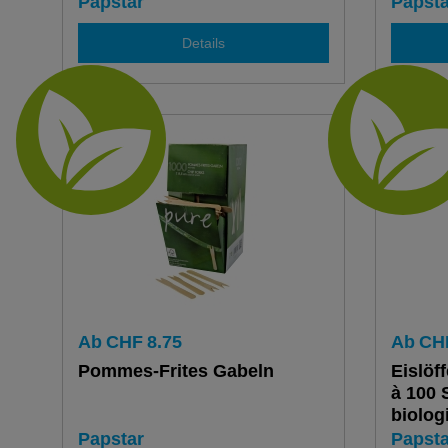
Papstar
Papsta
Details
Ab
CHF
8.75
Ab
CH
Pommes-Frites Gabeln
Eislöf
à 100 
biolog
Papstar
Papsta