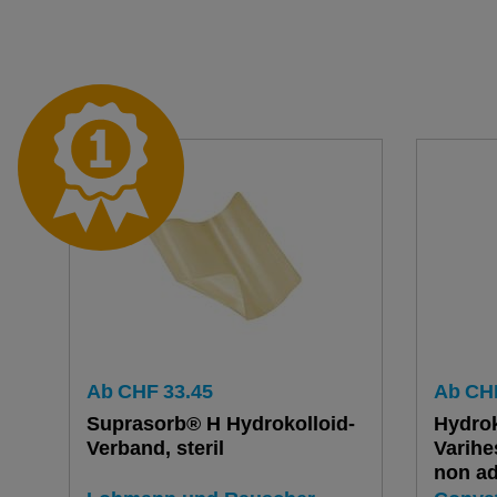
Ab
CHF
33.45
Ab
CH
Suprasorb® H Hydrokolloid-
Hydrok
Verband, steril
Varihes
non ad