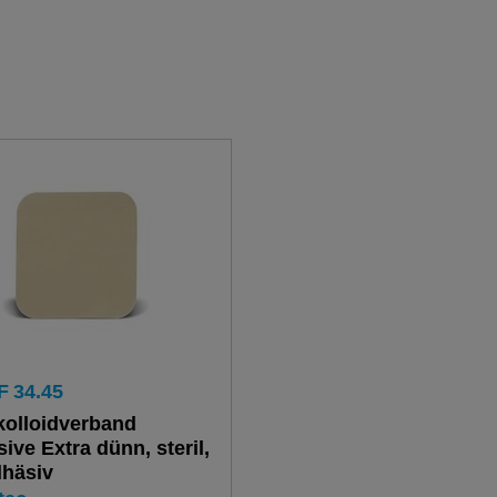
F
34.45
olloidverband
ive Extra dünn, steril,
häsiv