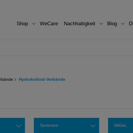
Shop
WeCare
Nachhaltigkeit
Blog
D
rbände
Hydrokolloid-Verbände
E
Sortiment
MiGeL