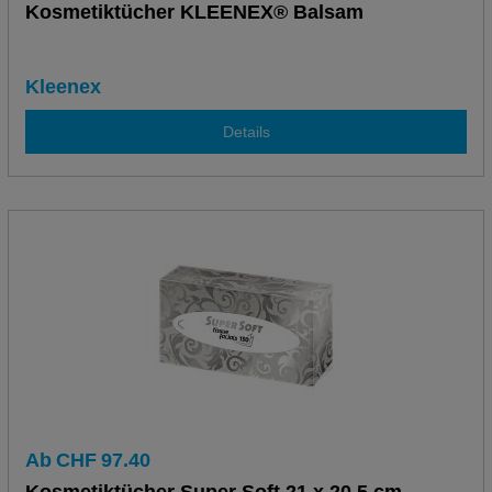
Kosmetiktücher KLEENEX® Balsam
Kleenex
Details
Ab
CHF
97.40