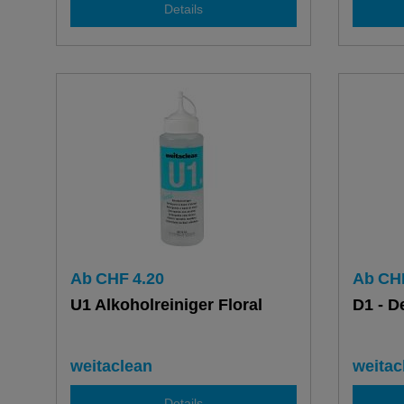
Details
Ab
CHF
4.20
Ab
CH
U1 Alkoholreiniger Floral
D1 - D
weitaclean
weitac
Details