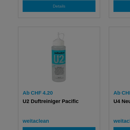
Details
Ab
CHF
4.20
Ab
CH
U2 Duftreiniger Pacific
U4 Neu
weitaclean
weitac