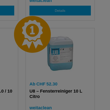
weitaclean
Details
Ab
CHF
52.30
0 / 10
U8 – Fensterreiniger 10 L
Citro
weitaclean