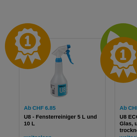
Ab
CHF
6.85
Ab
CH
U8 - Fensterreiniger 5 L und
U8 ECO
10 L
Glas, 
trockn