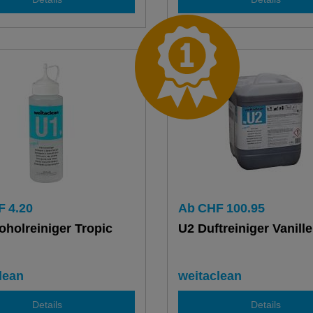
F
4.20
Ab
CHF
100.95
oholreiniger Tropic
U2 Duftreiniger Vanille
lean
weitaclean
Details
Details