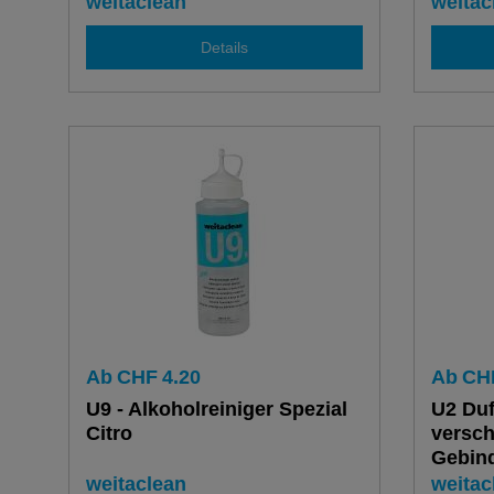
Gröss
weitaclean
weitac
Details
Ab
CHF
4.20
Ab
CH
U9 - Alkoholreiniger Spezial
U2 Duf
Citro
versc
Gebin
weitaclean
weitac