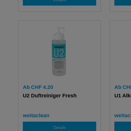
Ab
CHF
4.20
Ab
CH
U2 Duftreiniger Fresh
U1 Alk
weitaclean
weitac
Details