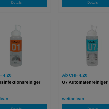
Details
Details
F
4.20
Ab
CHF
4.20
esinfektionsreiniger
U7 Automatenreiniger
lean
weitaclean
Details
Details