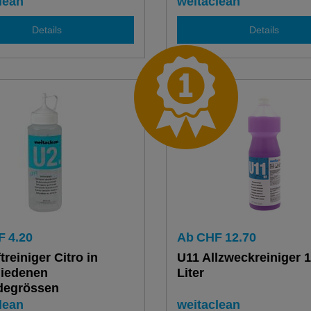
en
lean
weitaclean
Details
Details
F
4.20
Ab
CHF
12.70
treiniger Citro in
U11 Allzweckreiniger 1.
hiedenen
Liter
degrössen
lean
weitaclean