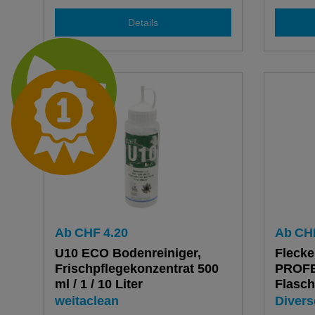
Details
Ab
CHF
4.20
Ab
CH
U10 ECO Bodenreiniger,
Flecke
Frischpflegekonzentrat 500
PROFE
ml / 1 / 10 Liter
Flasch
weitaclean
Divers