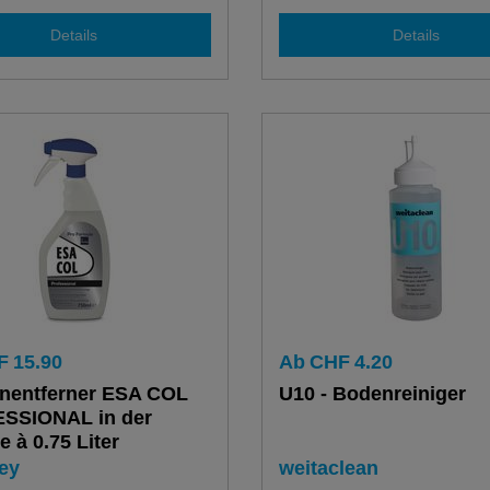
Details
Details
F
15.90
Ab
CHF
4.20
nentferner ESA COL
U10 - Bodenreiniger
SSIONAL in der
e à 0.75 Liter
ey
weitaclean