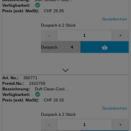
Verfügbarkeit:
MICROBURST DUET 2x121ml
Preis (exkl. MwSt):
für Microburst (360751)
CHF
26.85
Bestelleinheit
Duopack à 2 Stück
-
+
Duopack
Art. No.:
360771
Fremd.No.:
1910759
Bezeichnung:
Duft Clean-Cool
Verfügbarkeit:
MICROBURST DUET 2x121ml
Preis (exkl. MwSt):
für Microburst (360751)
CHF
26.55
Bestelleinheit
Duopack à 2 Stück
-
+