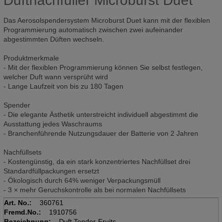
Duftnachfüller Microburst Duet
Das Aerosolspendersystem Microburst Duet kann mit der flexiblen
Programmierung automatisch zwischen zwei aufeinander
abgestimmten Düften wechseln.
Produktmerkmale
- Mit der flexiblen Programmierung können Sie selbst festlegen,
welcher Duft wann versprüht wird
- Lange Laufzeit von bis zu 180 Tagen
Spender
- Die elegante Ästhetik unterstreicht individuell abgestimmt die
Ausstattung jedes Waschraums
- Branchenführende Nutzungsdauer der Batterie von 2 Jahren
Nachfüllsets
- Kostengünstig, da ein stark konzentriertes Nachfüllset drei
Standardfüllpackungen ersetzt
- Ökologisch durch 64% weniger Verpackungsmüll
- 3 × mehr Geruchskontrolle als bei normalen Nachfüllsets
Art. No.:
360761
Fremd.No.:
1910756
Bezeichnung:
Duft Tender-Fruits