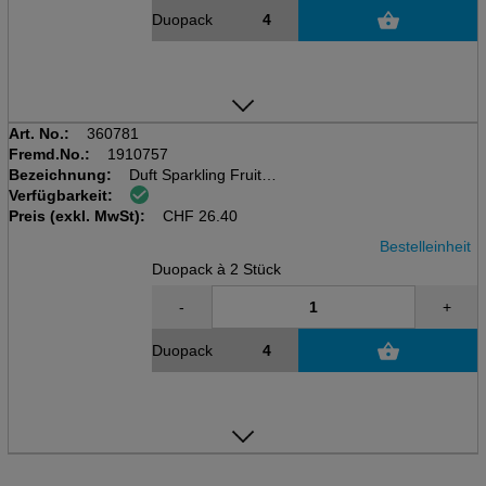
Duopack
Art. No.:
360781
Fremd.No.:
1910757
Bezeichnung:
Duft Sparkling Fruit
Verfügbarkeit:
MICROBURST DUET 2x121ml
Preis (exkl. MwSt):
für Microburst (360751)
CHF
26.40
Bestelleinheit
Duopack à 2 Stück
-
+
Duopack