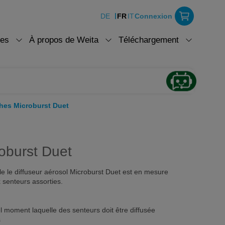
DE
FR
IT
Connexion
ces
À propos de Weita
Téléchargement
hes Microburst Duet
oburst Duet
e le diffuseur aérosol Microburst Duet est en mesure
 senteurs assorties.
oment laquelle des senteurs doit être diffusée
s