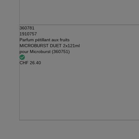
360781
1910757
Parfum pétillant aux fruits
MICROBURST DUET 2x121ml
pour Microburst (360751)
CHF
26.40