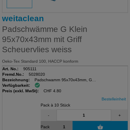
weitaclean
Padschwämme G Klein
95x70x43mm mit Griff
Scheuervlies weiss
Oeko-Tex Standard 100, HACCP konform
Art. No.:
905111
Fremd.No.:
5028020
Bezeichnung:
Padschwamm 95x70x43mm, Griff
Verfügbarkeit:
Pack à 10 Stück, Schwamm blau
Preis (exkl. MwSt):
Scheuervlies weiss (kratzfrei)
CHF
4.80
Bestelleinheit
Pack à 10 Stück
-
+
Pack