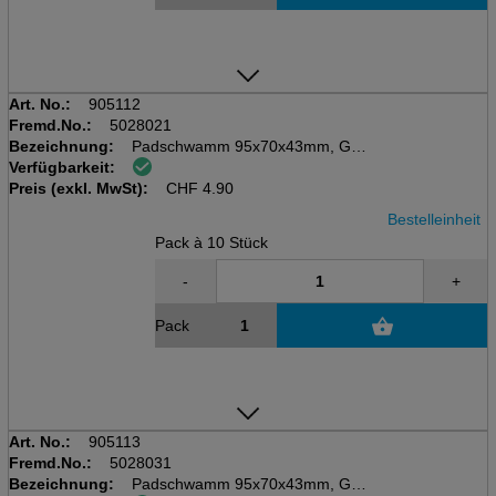
Art. No.:
905112
Fremd.No.:
5028021
Bezeichnung:
Padschwamm 95x70x43mm, Griff
Verfügbarkeit:
Pack à 10 Stück, Schwamm gelb
Preis (exkl. MwSt):
Scheuervlies weiss (kratzfrei)
CHF
4.90
Bestelleinheit
Pack à 10 Stück
-
+
Pack
Art. No.:
905113
Fremd.No.:
5028031
Bezeichnung:
Padschwamm 95x70x43mm, Griff