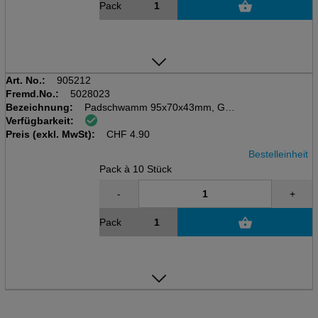
Pack
Art. No.:
905212
Fremd.No.:
5028023
Bezeichnung:
Padschwamm 95x70x43mm, Griff
Verfügbarkeit:
Pack à 10 Stk, Schwamm gelb
Preis (exkl. MwSt):
Scheuervlies Grün (kratzend)
CHF
4.90
Bestelleinheit
Pack à 10 Stück
-
+
Pack