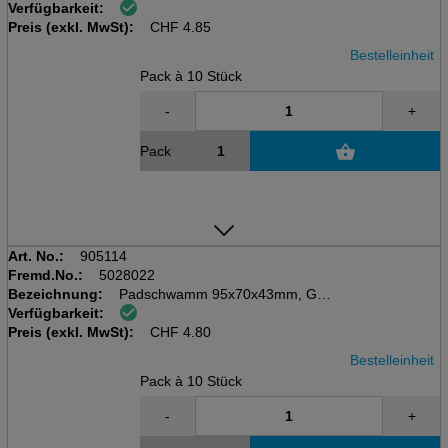
Verfügbarkeit:
Pack à 10 Stück, Schwamm rot
Preis (exkl. MwSt):
Scheuervlies weiss (kratzfrei)
CHF
4.85
Bestelleinheit
Pack à 10 Stück
-
+
Pack
Art. No.:
905114
Fremd.No.:
5028022
Bezeichnung:
Padschwamm 95x70x43mm, Griff
Verfügbarkeit:
Pack à 10 Stück, Schwamm grün
Preis (exkl. MwSt):
Scheuervlies weiss (kratzfrei)
CHF
4.80
Bestelleinheit
Pack à 10 Stück
-
+