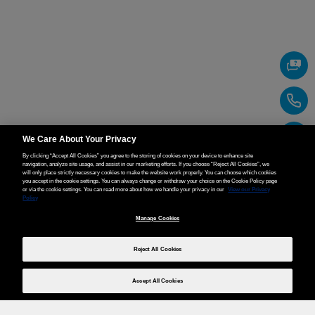
We Care About Your Privacy
By clicking “Accept All Cookies” you agree to the storing of cookies on your device to enhance site
navigation, analyze site usage, and assist in our marketing efforts. If you choose “Reject All Cookies”, we
will only place strictly necessary cookies to make the website work properly. You can choose which cookies
you accept in the cookie settings. You can always change or withdraw your choice on the Cookie Policy page
or via the cookie settings. You can read more about how we handle your privacy in our
View our Privacy
Policy
Manage Cookies
Reject All Cookies
Accept All Cookies