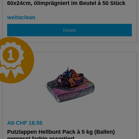
60x24cm, ölimprägniert im Beutel à 50 Stück
weitaclean
Details
Ab
CHF
18.55
Putzlappen Hellbunt Pack à 5 kg (Ballen)
gepresst farbig assortiert