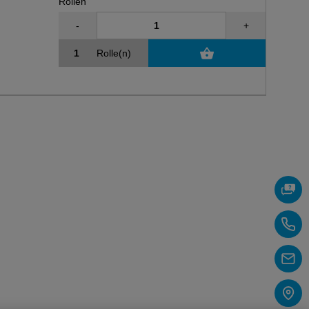
Rollen
-
+
Rolle(n)