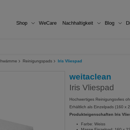
Shop
WeCare
Nachhaltigkeit
Blog
D
Schwämme
Reinigungspads
Iris Vliespad
weitaclean
Iris Vliespad
Hochwertiges Reinigungsvlies oh
Erhältlich als Einzelpads (160 x
Produkteigenschaften Iris Vli
Farbe: Weiss
Masse Einzelpad: 160 x 