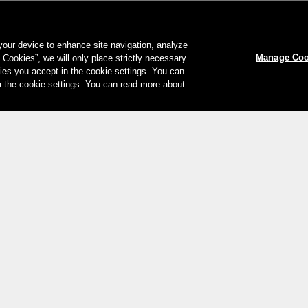
 your device to enhance site navigation, analyze
Manage Coo
l Cookies”, we will only place strictly necessary
es you accept in the cookie settings. You can
a the cookie settings. You can read more about
Ihre Zahlungsmöglichkeiten