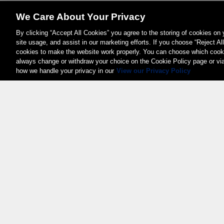
We Care About Your Privacy
By clicking “Accept All Cookies” you agree to the storing of cookies on
site usage, and assist in our marketing efforts. If you choose “Reject Al
cookies to make the website work properly. You can choose which cooki
always change or withdraw your choice on the Cookie Policy page or vi
how we handle your privacy in our
View our Privacy Policy
Weita AG, Nordring 2, 4147 Aesch BL
Tel.:
+41 (0)61 706 66 00
,
info@weita.ch
Zertifizierungen