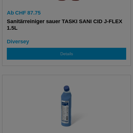
Ab
CHF
87.75
Sanitärreiniger sauer TASKI SANI CID J-FLEX
1.5L
Diversey
Details