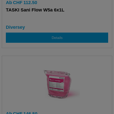
Ab
CHF
112.50
TASKI Sani Flow W5a 6x1L
Diversey
Details
Ab
CHF
146.50