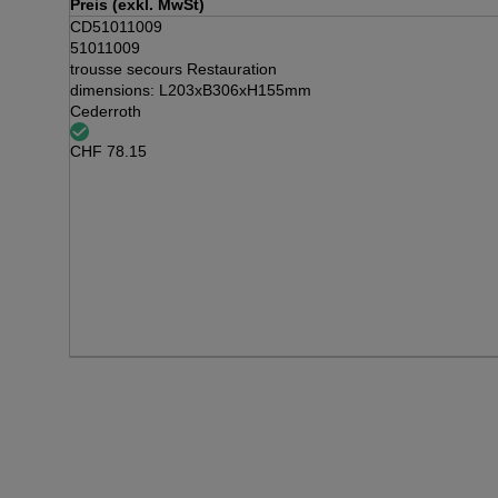
Preis (exkl. MwSt)
CD51011009
51011009
trousse secours Restauration
dimensions: L203xB306xH155mm
Cederroth
CHF
78.15