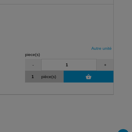
Autre unité
piece(s)
-
+
pièce(s)