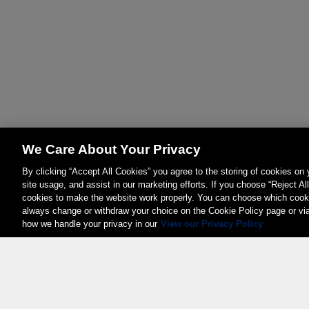
We Care About Your Privacy
By clicking “Accept All Cookies” you agree to the storing of cookies on
site usage, and assist in our marketing efforts. If you choose “Reject Al
cookies to make the website work properly. You can choose which cooki
always change or withdraw your choice on the Cookie Policy page or vi
how we handle your privacy in our
View our Privacy Policy
Weita AG, Nordring 2, 4147 Aesch BL
Tel.:
+41 (0)61 706 66 00
,
info@weita.ch