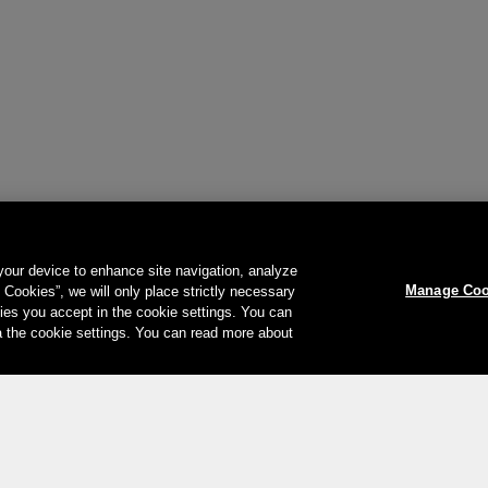
 your device to enhance site navigation, analyze
Manage Coo
l Cookies”, we will only place strictly necessary
es you accept in the cookie settings. You can
a the cookie settings. You can read more about
Votre moyen de paiement