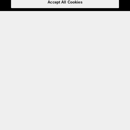
Accept All Cookies
Weita AG, Nordring 2, 4147 Aesch BL
Tel.:
+41 (0)61 706 66 00
,
info@weita.ch
Votre moyen de paiement
Social Media
Certifications