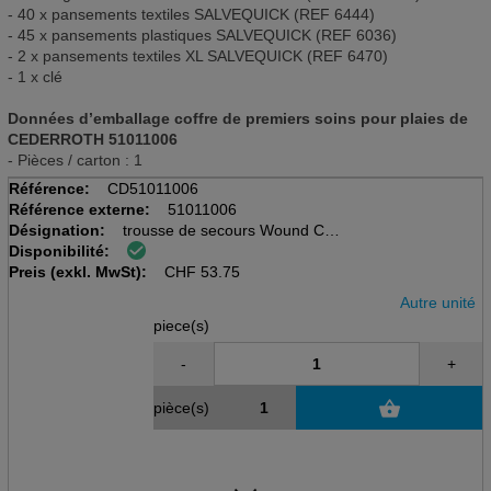
- 40 x pansements textiles SALVEQUICK (REF 6444)
- 45 x pansements plastiques SALVEQUICK (REF 6036)
- 2 x pansements textiles XL SALVEQUICK (REF 6470)
- 1 x clé
Données d’emballage coffre de premiers soins pour plaies de
CEDERROTH 51011006
- Pièces / carton : 1
Référence:
CD51011006
Référence externe:
51011006
Désignation:
trousse de secours Wound Care
Disponibilité:
Wound Care Dispenser
Preis (exkl. MwSt):
Cederroth
CHF
53.75
Autre unité
piece(s)
-
+
pièce(s)