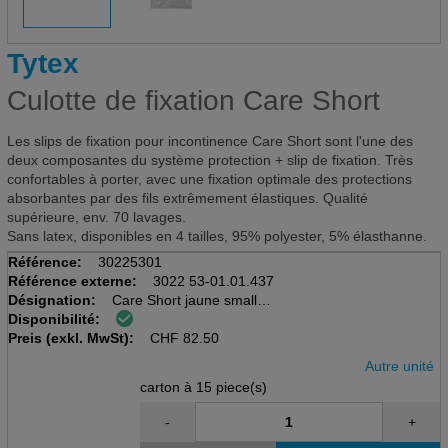
Tytex
Culotte de fixation Care Short
Les slips de fixation pour incontinence Care Short sont l'une des
deux composantes du système protection + slip de fixation. Très
confortables à porter, avec une fixation optimale des protections
absorbantes par des fils extrêmement élastiques. Qualité
supérieure, env. 70 lavages.
Sans latex, disponibles en 4 tailles, 95% polyester, 5% élasthanne.
Référence:
30225301
Référence externe:
3022 53-01.01.437
Désignation:
Care Short jaune small
Disponibilité:
Culotte pour l'incontinence
Preis (exkl. MwSt):
15 pièces par carton
CHF
82.50
Autre unité
carton à 15 piece(s)
-
+