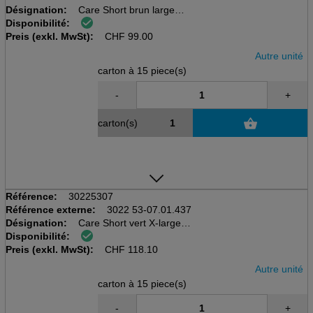
Désignation:
Care Short brun large
Disponibilité:
Culotte pour l'incontinence
Preis (exkl. MwSt):
15 pièces par carton
CHF
99.00
Autre unité
carton à 15 piece(s)
-
+
carton(s)
Référence:
30225307
Référence externe:
3022 53-07.01.437
Désignation:
Care Short vert X-large
Disponibilité:
Culotte pour l'incontinence
Preis (exkl. MwSt):
15 pièces par carton
CHF
118.10
Autre unité
carton à 15 piece(s)
-
+