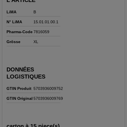
L'ARTICLE
LiMA
B
N° LiMA
15.01.01.00.1
Pharma-Code
7816059
Grösse
XL
DONNÉES
LOGISTIQUES
GTIN Produit
5703936009752
GTIN Original
5703936009769
carton à 15 piece(s)