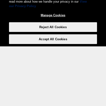
read more about how we handle your privacy in our
View
our Privacy Policy
Manage Cookies
Reject All Cookies
Accept All Cookies
Weita AG, Nordring 2, 4147 Aesch BL
Tel.:
+41 (0)61 706 66 00
,
info@weita.ch
Votre moyen de paiement
Social Media