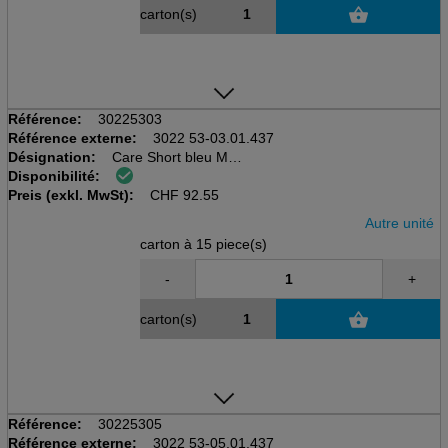
carton(s)
Référence:
30225303
Référence externe:
3022 53-03.01.437
Désignation:
Care Short bleu M
Disponibilité:
Carton à 15 pcs, PA, elastan
Preis (exkl. MwSt):
Culotte pour l'incontinence
CHF
92.55
Autre unité
carton à 15 piece(s)
-
+
carton(s)
Référence:
30225305
Référence externe:
3022 53-05.01.437