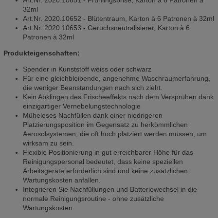
Art.Nr. 2020.10651 - Frühlingsbrise, Karton à 6 Patronen à
32ml
Art.Nr. 2020.10652 - Blütentraum, Karton à 6 Patronen à 32ml
Art.Nr. 2020.10653 - Geruchsneutralisierer, Karton à 6
Patronen à 32ml
Produkteigenschaften:
Spender in Kunststoff weiss oder schwarz
Für eine gleichbleibende, angenehme Waschraumerfahrung,
die weniger Beanstandungen nach sich zieht.
Kein Abklingen des Frischeeffekts nach dem Versprühen dank
einzigartiger Vernebelungstechnologie
Müheloses Nachfüllen dank einer niedrigeren
Platzierungsposition im Gegensatz zu herkömmlichen
Aerosolsystemen, die oft hoch platziert werden müssen, um
wirksam zu sein.
Flexible Positionierung in gut erreichbarer Höhe für das
Reinigungspersonal bedeutet, dass keine speziellen
Arbeitsgeräte erforderlich sind und keine zusätzlichen
Wartungskosten anfallen.
Integrieren Sie Nachfüllungen und Batteriewechsel in die
normale Reinigungsroutine - ohne zusätzliche
Wartungskosten