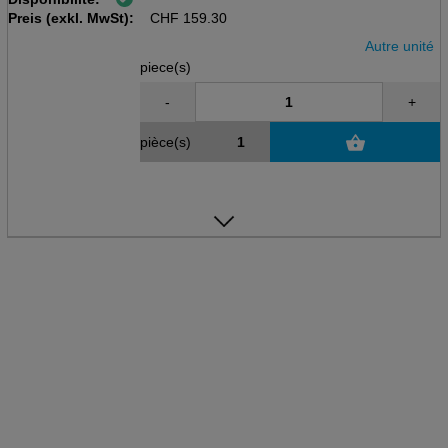
Preis (exkl. MwSt):
146x98x119mm, plastique
CHF
159.30
Autre unité
piece(s)
-
+
pièce(s)