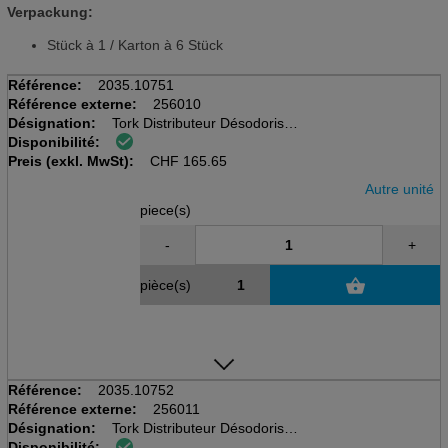
Verpackung:
Stück à 1 / Karton à 6 Stück
Référence:
2035.10751
Référence externe:
256010
Désignation:
Tork Distributeur Désodorisant
Disponibilité:
permanent, A3, blanc
Preis (exkl. MwSt):
146x98x119mm, plastique
CHF
165.65
Autre unité
piece(s)
-
+
pièce(s)
Référence:
2035.10752
Référence externe:
256011
Désignation:
Tork Distributeur Désodorisant
Disponibilité:
permanent, A3, noir