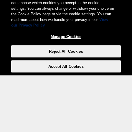
can choose which cookies you accept in the cookie
settings. You can always change or withdraw your choice on
the Cookie Policy page or via the cookie settings. You can
read more about how we handle your privacy in our
View
our Privacy Policy
Manage Cookies
Reject All Cookies
Accept All Cookies
Weita AG, Nordring 2, 4147 Aesch BL
Tel.:
+41 (0)61 706 66 00
,
info@weita.ch
Votre moyen de paiement