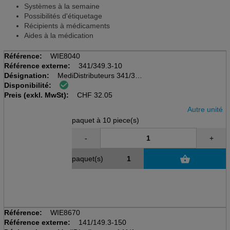
Systèmes à la semaine
Possibilités d'étiquetage
Récipients à médicaments
Aides à la médication
Référence:
WIE8040
Référence externe:
341/349.3-10
Désignation:
MediDistributeurs 341/349
Disponibilité:
pack à 10 pcs
Preis (exkl. MwSt):
avec couvercle coulissant
CHF
32.05
Autre unité
paquet à 10 piece(s)
-
+
paquet(s)
Référence:
WIE8670
Référence externe:
141/149.3-150