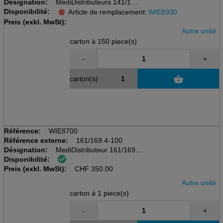
Désignation:
MediDistributeurs 141/149
Disponibilité:
carton à 150 pcs
Article de remplacement:
WIE8930
avec couvercle coulissant
Preis (exkl. MwSt):
Autre unité
carton à 150 piece(s)
-
+
carton(s)
Référence:
WIE8700
Référence externe:
161/169.4-100
Désignation:
MediDistributeur 161/169
Disponibilité:
Carton à 100 pcs
Preis (exkl. MwSt):
Avec couvercle coulissant et 4 séparations
CHF
350.00
Autre unité
carton à 1 piece(s)
-
+