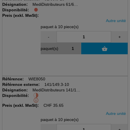
Désignation:
MediDistributeurs 61/69
Disponibilité:
pack à 10 pcs
Preis (exkl. MwSt):
avec couvercle coulissant
Autre unité
paquet à 10 piece(s)
-
+
paquet(s)
Référence:
WIE8050
Référence externe:
141/149.3-10
Désignation:
MediDistributeurs 141/149
Disponibilité:
pack à 10 pcs
avec couvercle coulissant
Preis (exkl. MwSt):
CHF
35.65
Autre unité
paquet à 10 piece(s)
-
+