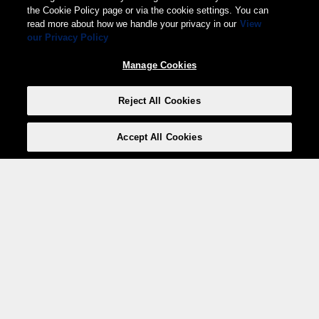
the Cookie Policy page or via the cookie settings. You can
read more about how we handle your privacy in our
View
our Privacy Policy
Manage Cookies
Reject All Cookies
Accept All Cookies
Weita AG, Nordring 2, 4147 Aesch BL
Tel.:
+41 (0)61 706 66 00
,
info@weita.ch
Votre moyen de paiement
Social Media