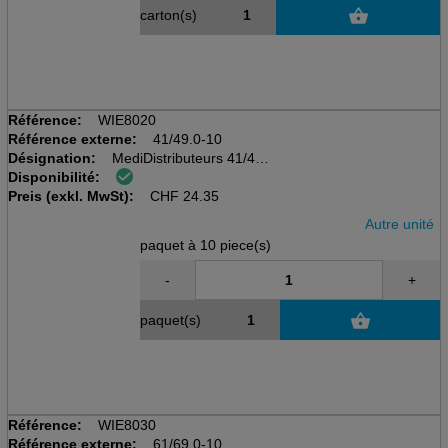
carton(s)
Référence:
WIE8020
Référence externe:
41/49.0-10
Désignation:
MediDistributeurs 41/49
Disponibilité:
pack à 10 pcs
Preis (exkl. MwSt):
avec couvercle coulissant
CHF
24.35
Autre unité
paquet à 10 piece(s)
-
+
paquet(s)
Référence:
WIE8030
Référence externe:
61/69.0-10