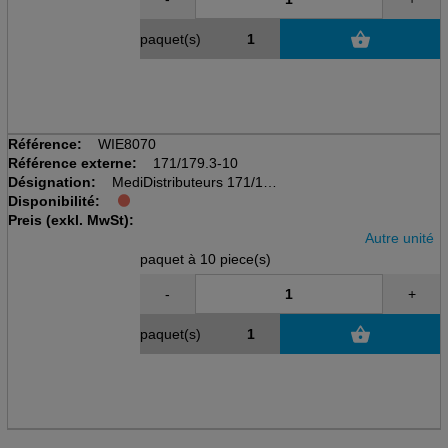
paquet(s)
Référence:
WIE8070
Référence externe:
171/179.3-10
Désignation:
MediDistributeurs 171/179
Disponibilité:
pack à 10 pcs
Preis (exkl. MwSt):
avec couvercle coulissant
Autre unité
paquet à 10 piece(s)
-
+
paquet(s)