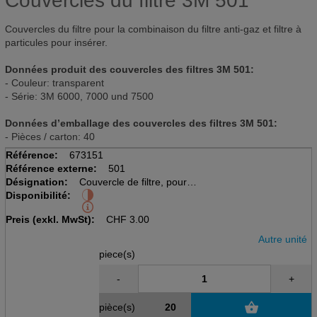
Couvercles du filtre 3M 501
Couvercles du filtre pour la combinaison du filtre anti-gaz et filtre à
particules pour insérer.
Données produit des couvercles des filtres 3M 501:
- Couleur: transparent
- Série: 3M 6000, 7000 und 7500
Données d’emballage des couvercles des filtres 3M 501:
- Pièces / carton: 40
Référence:
673151
Référence externe:
501
Désignation:
Couvercle de filtre, pour
Disponibilité:
combiner le filtre à gaz ac.le
filtre à particules à insérer
Preis (exkl. MwSt):
CHF
3.00
Autre unité
piece(s)
-
+
pièce(s)