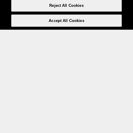
Reject All Cookies
Accept All Cookies
Weita AG, Nordring 2, 4147 Aesch BL
Tel.:
+41 (0)61 706 66 00
,
info@weita.ch
Votre moyen de paiement
Social Media