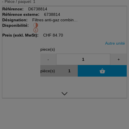
- Pièce / paquet: 1
Référence:
D6738814
Référence externe:
6738814
Désignation:
Filtres anti-gaz combinés
Disponibilité:
A2B2E2K2HgNoP3RD
avec raccord standard RA
Preis (exkl. MwSt):
CHF
84.70
Autre unité
piece(s)
-
+
pièce(s)