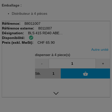
Emballage :
Distributeur à 4 pièces
Référence:
B8011007
Référence externe:
8011007
Désignation:
BLS 415 RD40 ABEK2
Disponibilité:
Disp. à 4 pièces
Preis (exkl. MwSt):
Filtre multi-filtres
CHF
65.90
Autre unité
dispenser à 4 piece(s)
-
+
Stk.