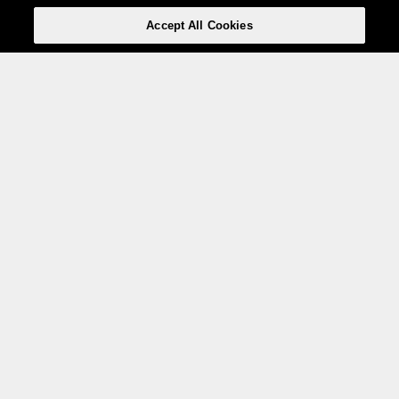
Accept All Cookies
Weita AG, Nordring 2, 4147 Aesch BL
Tel.:
+41 (0)61 706 66 00
,
info@weita.ch
Votre moyen de paiement
Social Media
Certifications