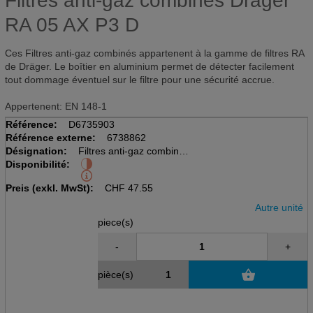
Filtres anti-gaz combinés Dräger
RA 05 AX P3 D
Ces Filtres anti-gaz combinés appartenent à la gamme de filtres RA
de Dräger. Le boîtier en aluminium permet de détecter facilement
tout dommage éventuel sur le filtre pour une sécurité accrue.
Appertenent: EN 148-1
Référence:
D6735903
Référence externe:
6738862
Désignation:
Filtres anti-gaz combinés
Disponibilité:
avec raccord standard RA
( EN 148-1 ), 05 AX P3 D
Preis (exkl. MwSt):
CHF
47.55
Autre unité
piece(s)
-
+
pièce(s)