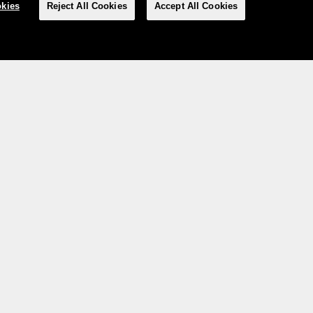
kies
Reject All Cookies
Accept All Cookies
Social Media
essum
CGV
Protection des données
Manage Cookies