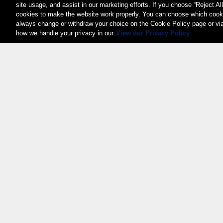
site usage, and assist in our marketing efforts. If you choose “Reject Al
cookies to make the website work properly. You can choose which cooki
always change or withdraw your choice on the Cookie Policy page or vi
how we handle your privacy in our
View our Privacy Policy
Weita AG, Nordring 2, 4147 Aesch BL
Tel.:
+41 (0)61 706 66 00
,
info@weita.ch
Certifications
© 2026 Weita SA