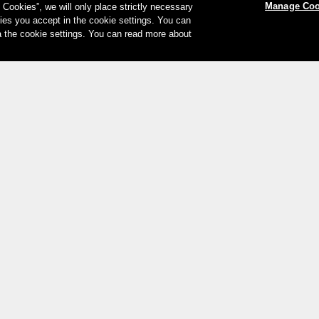
Manage Coo
l Cookies”, we will only place strictly necessary
es you accept in the cookie settings. You can
a the cookie settings. You can read more about
Votre moyen de paiement
Impr