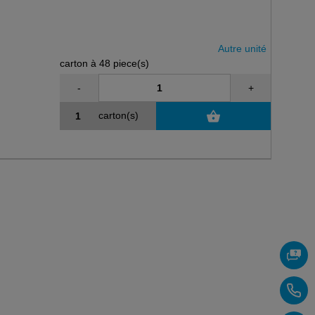
Autre unité
carton à 48 piece(s)
-
+
carton(s)