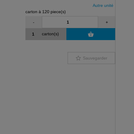
Autre unité
carton à 120 piece(s)
-
+
carton(s)
Sauvegarder