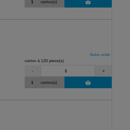
carton(s)
Autre unité
carton à 120 piece(s)
-
+
carton(s)