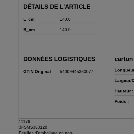
DÉTAILS DE L'ARTICLE
L_cm
140.0
B_cm
140.0
DONNÉES LOGISTIQUES
carton
Longueur
GTIN Original
54009445360077
Largeur/D
Hauteur :
Poids :
11176
3FSMS360128
Feuilles d'emballage en non-