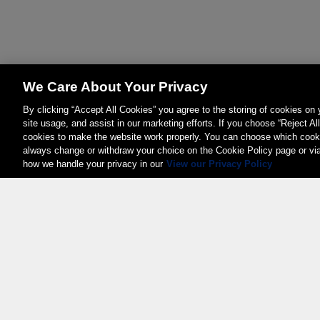
We Care About Your Privacy
By clicking “Accept All Cookies” you agree to the storing of cookies on
site usage, and assist in our marketing efforts. If you choose “Reject Al
cookies to make the website work properly. You can choose which cooki
always change or withdraw your choice on the Cookie Policy page or vi
how we handle your privacy in our
View our Privacy Policy
Weita AG, Nordring 2, 4147 Aesch BL
Tel.:
+41 (0)61 706 66 00
,
info@weita.ch