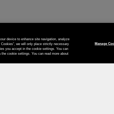
 your device to enhance site navigation, analyze
Manage Coo
l Cookies”, we will only place strictly necessary
es you accept in the cookie settings. You can
a the cookie settings. You can read more about
Votre moyen de paiement