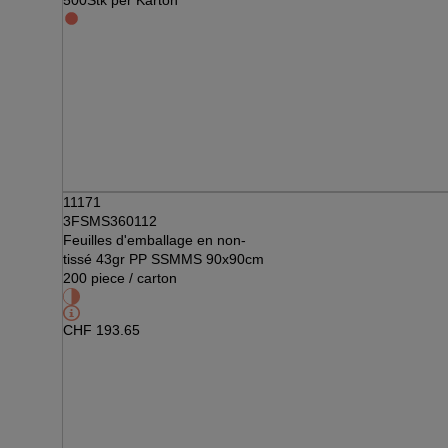
500Stk per Karton
11171
3FSMS360112
Feuilles d'emballage en non-
tissé 43gr PP SSMMS 90x90cm
200 piece / carton
CHF
193.65