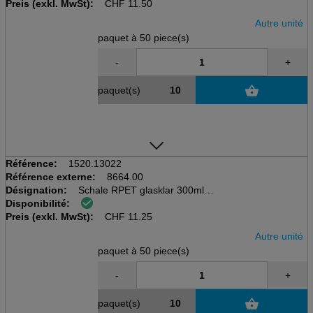
Preis (exkl. MwSt):
D. 117 mm H. 57 mm, Tusipack
CHF
11.50
Autre unité
paquet à 50 piece(s)
-
+
paquet(s)
Référence:
1520.13022
Référence externe:
8664.00
Désignation:
Schale RPET glasklar 300ml
Disponibilité:
Pack à 50 piéces
Preis (exkl. MwSt):
D. 117 mm H. 50 mm, Tusipack
CHF
11.25
Autre unité
paquet à 50 piece(s)
-
+
paquet(s)