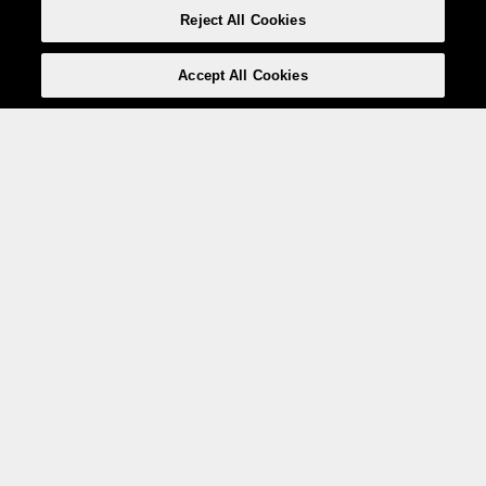
Reject All Cookies
Accept All Cookies
Weita AG, Nordring 2, 4147 Aesch BL
Tel.:
+41 (0)61 706 66 00
,
info@weita.ch
Votre moyen de paiement
Social Media