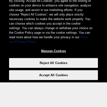
By clicking “Accept All Cookies” you agree to the storing of
cookies on your device to enhance site navigation, analyze
site usage, and assist in our marketing efforts. If you
choose “Reject All Cookies”, we will only place strictly
necessary cookies to make the website work properly. You
can choose which cookies you accept in the cookie
settings. You can always change or withdraw your choice on
the Cookie Policy page or via the cookie settings. You can
read more about how we handle your privacy in our
View
our Privacy Policy
Manage Cookies
Reject All Cookies
Accept All Cookies
Weita AG, Nordring 2, 4147 Aesch BL
Tel.:
+41 (0)61 706 66 00
,
info@weita.ch