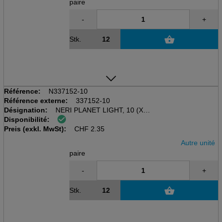
paire
-
+
Stk.
Référence:
N337152-10
Référence externe:
337152-10
Désignation:
NERI PLANET LIGHT, 10 (XL)
Disponibilité:
Gant de protection mécanique
Preis (exkl. MwSt):
Blanc/gris, polyester / PU
CHF
2.35
Autre unité
paire
-
+
Stk.