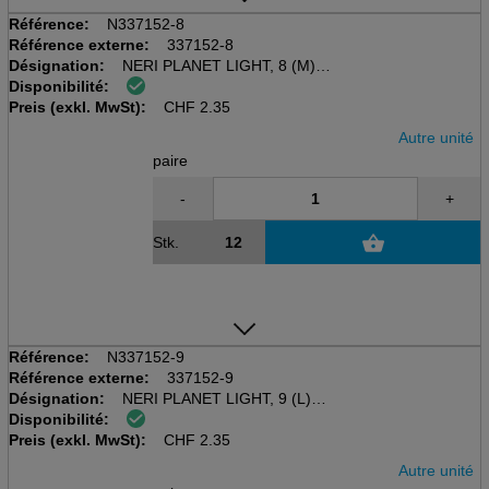
Référence:
N337152-8
Référence externe:
337152-8
Désignation:
NERI PLANET LIGHT, 8 (M)
Disponibilité:
Gant de protection mécanique
Preis (exkl. MwSt):
Blanc/gris, polyester / PU
CHF
2.35
Autre unité
paire
-
+
Stk.
Référence:
N337152-9
Référence externe:
337152-9
Désignation:
NERI PLANET LIGHT, 9 (L)
Disponibilité:
Gant de protection mécanique
Preis (exkl. MwSt):
Blanc/gris, polyester / PU
CHF
2.35
Autre unité