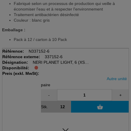
Fabriqué selon un processus de production qui veille à
économiser l'eau et à respecter l'environnement
Traitement antibactérien désinfecté
Couleur : blanc gris
Emballage :
Pack à 12 / carton à 10 Pack
Référence:
N337152-6
Référence externe:
337152-6
Désignation:
NERI PLANET LIGHT, 6 (XS)
Disponibilité:
Gant de protection mécanique
Preis (exkl. MwSt):
Blanc/gris, polyester / PU
Autre unité
paire
-
+
Stk.