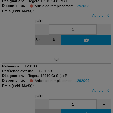
Désignation:
Tegera 12910 Gr.8 (M) PVC
Disponibilité:
PVC (Vinyl)
Article de remplacement:
1292008
bleu, 700mm / 0.3mm
Preis (exkl. MwSt):
Autre unité
paire
-
+
Stk.
Référence:
129109
Référence externe:
12910-9
Désignation:
Tegera 12910 Gr.9 (L) PVC
Disponibilité:
PVC (Vinyl)
Article de remplacement:
1292009
bleu, 700mm / 0.3mm
Preis (exkl. MwSt):
Autre unité
paire
-
+