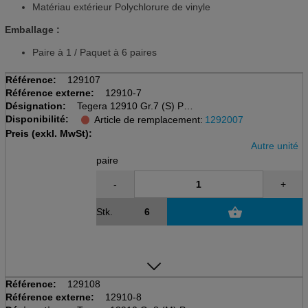
Matériau extérieur Polychlorure de vinyle
Emballage :
Paire à 1 / Paquet à 6 paires
Référence:
129107
Référence externe:
12910-7
Désignation:
Tegera 12910 Gr.7 (S) PVC
Disponibilité:
PVC (Vinyl)
Article de remplacement:
1292007
bleu, 700mm / 0.3mm
Preis (exkl. MwSt):
Autre unité
paire
-
+
Stk.
Référence:
129108
Référence externe:
12910-8