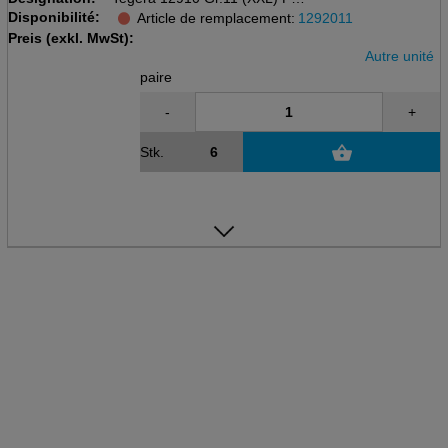
Disponibilité:
PVC (Vinyl)
Article de remplacement:
1292011
bleu, 700mm / 0.3mm
Preis (exkl. MwSt):
Autre unité
paire
-
+
Stk.