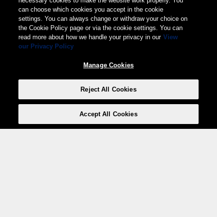
necessary cookies to make the website work properly. You
can choose which cookies you accept in the cookie
settings. You can always change or withdraw your choice on
the Cookie Policy page or via the cookie settings. You can
read more about how we handle your privacy in our
View
our Privacy Policy
Manage Cookies
Reject All Cookies
Accept All Cookies
Weita AG, Nordring 2, 4147 Aesch BL
Tel.:
+41 (0)61 706 66 00
,
info@weita.ch
Votre moyen de paiement