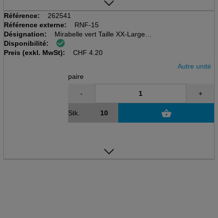
Référence:
262541
Référence externe:
RNF-15
Désignation:
Mirabelle vert Taille XX-Large
Disponibilité:
Gant tout usage en nitrile
Preis (exkl. MwSt):
330mm long, 0.38mm d'épaisseu
CHF
4.20
Autre unité
paire
-
+
Stk.