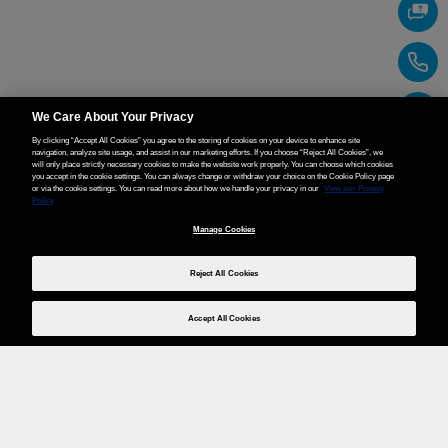
We Care About Your Privacy
By clicking “Accept All Cookies” you agree to the storing of cookies on your device to enhance site
navigation, analyze site usage, and assist in our marketing efforts. If you choose “Reject All Cookies”, we
will only place strictly necessary cookies to make the website work properly. You can choose which cookies
you accept in the cookie settings. You can always change or withdraw your choice on the Cookie Policy page
or via the cookie settings. You can read more about how we handle your privacy in our
View our Privacy
Policy
Manage Cookies
Reject All Cookies
Accept All Cookies
Weita AG, Nordring 2, 4147 Aesch BL
Tel.:
+41 (0)61 706 66 00
,
info@weita.ch