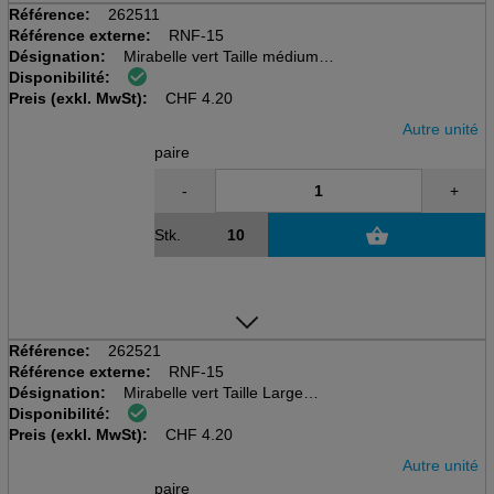
Référence:
262511
Référence externe:
RNF-15
Désignation:
Mirabelle vert Taille médium
Disponibilité:
Gant tout usage en nitrile
Preis (exkl. MwSt):
330mm long, 0.38mm d'épaisseu
CHF
4.20
Autre unité
paire
-
+
Stk.
Référence:
262521
Référence externe:
RNF-15
Désignation:
Mirabelle vert Taille Large
Disponibilité:
Gant tout usage en nitrile
Preis (exkl. MwSt):
330mm long, 0.38mm d'épaisseu
CHF
4.20
Autre unité
paire