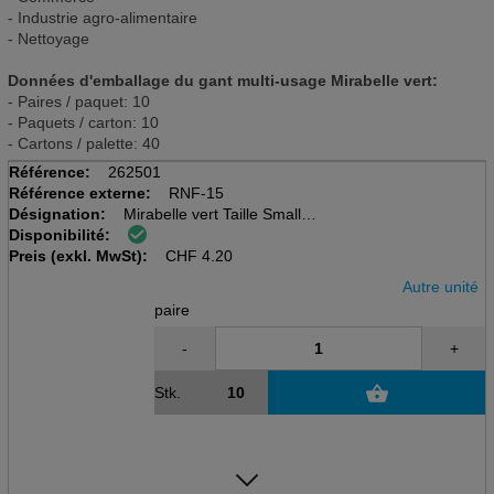
- Industrie agro-alimentaire
- Nettoyage
Données d'emballage du gant multi-usage Mirabelle vert:
- Paires / paquet: 10
- Paquets / carton: 10
- Cartons / palette: 40
Référence:
262501
Référence externe:
RNF-15
Désignation:
Mirabelle vert Taille Small
Disponibilité:
Gant tout usage en nitrile
Preis (exkl. MwSt):
330mm long, 0.38mm d'épaisseu
CHF
4.20
Autre unité
paire
-
+
Stk.