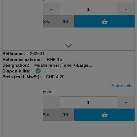
-
+
Stk.
Référence:
262531
Référence externe:
RNF-15
Désignation:
Mirabelle vert Taille X-Large
Disponibilité:
Gant tout usage en nitrile
Preis (exkl. MwSt):
330mm long, 0.38mm d'épaisseu
CHF
4.20
Autre unité
paire
-
+
Stk.