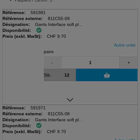
Paquets / carton: 3
Référence:
591981
Référence externe:
811C55-09
Désignation:
Gants Interface soft plus
Disponibilité:
taille L/9, vert, longueur
Preis (exkl. MwSt):
46cm, en nitrile
CHF
9.70
Autre unité
paire
-
+
Stk.
Référence:
591971
Référence externe:
811C55-08
Désignation:
Gants Interface soft plus
Disponibilité:
taille M/8, vert, longueur
Preis (exkl. MwSt):
46cm, en nitrile
CHF
9.70