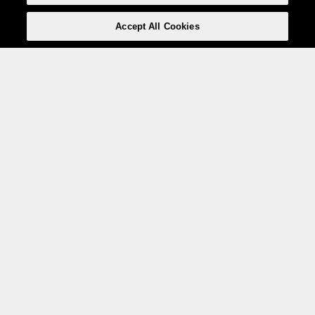
Accept All Cookies
Weita AG, Nordring 2, 4147 Aesch BL
Tel.:
+41 (0)61 706 66 00
,
info@weita.ch
Votre moyen de paiement
Social Media
Certifications