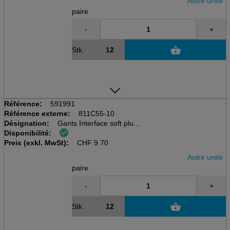
Autre unité
paire
-
+
Stk.
Référence:
591991
Référence externe:
811C55-10
Désignation:
Gants Interface soft plus
Disponibilité:
taille XL/10, vert, longueur
Preis (exkl. MwSt):
46cm, en nitrile
CHF
9.70
Autre unité
paire
-
+
Stk.