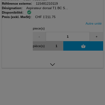
Référence externe:
115481210119
Désignation:
Aspirateur dorsal T1 BC Swift
Disponibilité:
avec batterie
Preis (exkl. MwSt):
Zubehör 32mm
CHF
1'211.75
Autre unité
piece(s)
-
+
pièce(s)