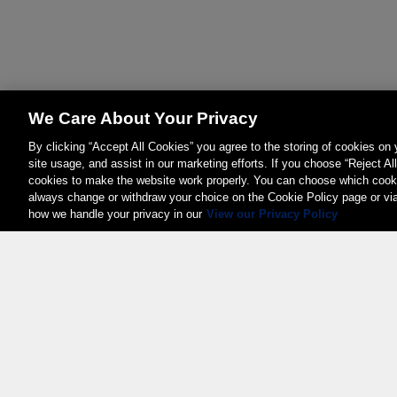
We Care About Your Privacy
By clicking “Accept All Cookies” you agree to the storing of cookies on
site usage, and assist in our marketing efforts. If you choose “Reject Al
cookies to make the website work properly. You can choose which cooki
always change or withdraw your choice on the Cookie Policy page or vi
how we handle your privacy in our
View our Privacy Policy
Weita AG, Nordring 2, 4147 Aesch BL
Tel.:
+41 (0)61 706 66 00
,
info@weita.ch