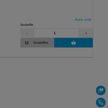
Autre unité
bouteille
-
+
bouteilles