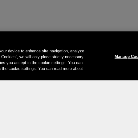
 your device to enhance site navigation, analyze
Manage Coo
l Cookies”, we will only place strictly necessary
es you accept in the cookie settings. You can
a the cookie settings. You can read more about
Votre moyen de paiement