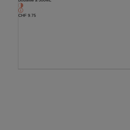
Bouteille à 500ML
CHF
9.75