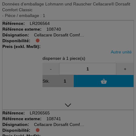
Données d’emballage Lohmann und Rauscher Cellacare® Dorsafit
Comfort Classic
- Pièce / emballage : 1
Référence:
LR206564
Référence externe:
108740
Désignation:
Cellacare Dorsafit Comfort
Disponibilité:
disp à 1 pcs, taille 1
Preis (exkl. MwSt):
Rückenbandage
Autre unité
dispenser à 1 piece(s)
-
+
Stk.
Référence:
LR206565
Référence externe:
108741
Désignation:
Cellacare Dorsafit Comfort
Disponibilité:
disp à 1 pcs, taille 2