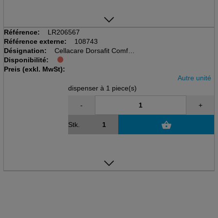
Référence:
LR206567
Référence externe:
108743
Désignation:
Cellacare Dorsafit Comfort
Disponibilité:
disp à 1 pcs, taille 4
Preis (exkl. MwSt):
Rückenbandage
Autre unité
dispenser à 1 piece(s)
-
+
Stk.