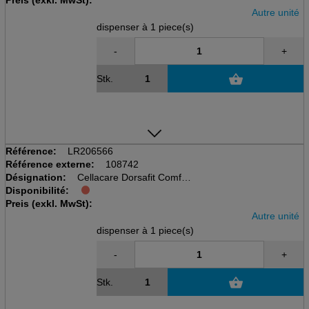
Preis (exkl. MwSt):
Rückenbandage
Autre unité
dispenser à 1 piece(s)
-
+
Stk.
Référence:
LR206566
Référence externe:
108742
Désignation:
Cellacare Dorsafit Comfort
Disponibilité:
disp à 1 pcs, taille 3
Preis (exkl. MwSt):
Rückenbandage
Autre unité
dispenser à 1 piece(s)
-
+
Stk.