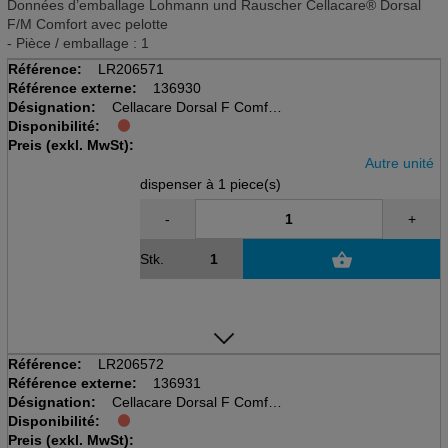
Données d’emballage Lohmann und Rauscher Cellacare® Dorsal
F/M Comfort avec pelotte
- Pièce / emballage : 1
Référence:
LR206571
Référence externe:
136930
Désignation:
Cellacare Dorsal F Comfort
Disponibilité:
disp à 1 pcs, taille 1
Preis (exkl. MwSt):
Rückenorthese für Frauen
Autre unité
dispenser à 1 piece(s)
-
+
Stk.
Référence:
LR206572
Référence externe:
136931
Désignation:
Cellacare Dorsal F Comfort
Disponibilité:
disp à 1 pcs, taille 2
Preis (exkl. MwSt):
Rückenorthese für Frauen