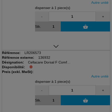
Autre unité
dispenser à 1 piece(s)
-
+
Stk.
Référence:
LR206573
Référence externe:
136932
Désignation:
Cellacare Dorsal F Comfort
Disponibilité:
disp à 1 pcs, taille 3
Preis (exkl. MwSt):
Rückenorthese für Frauen
Autre unité
dispenser à 1 piece(s)
-
+
Stk.