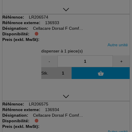
Référence:
LR206574
Référence externe:
136933
Désignation:
Cellacare Dorsal F Comfort
Disponibilité:
disp à 1 pcs, taille 4
Preis (exkl. MwSt):
Rückenorthese für Frauen
Autre unité
dispenser à 1 piece(s)
-
+
Stk.
Référence:
LR206575
Référence externe:
136934
Désignation:
Cellacare Dorsal F Comfort
Disponibilité:
disp à 1 pcs, taille 5
Preis (exkl. MwSt):
Rückenorthese für Frauen
Autre unité