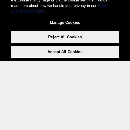
the Cookie Policy page or via the cookie settings. You can
read more about how we handle your privacy in our
View
our Privacy Policy
Manage Cookies
Reject All Cookies
Accept All Cookies
Weita AG, Nordring 2, 4147 Aesch BL
Tel.:
+41 (0)61 706 66 00
,
info@weita.ch
Votre moyen de paiement
Social Media