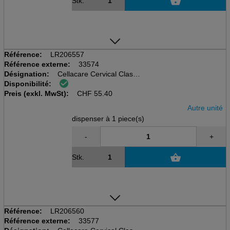
Stk.
Référence:
LR206557
Référence externe:
33574
Désignation:
Cellacare Cervical Classic
Disponibilité:
disp à 1 pcs, taille 2, 9cm
Preis (exkl. MwSt):
Tour de cou 34-42cm
CHF
55.40
Autre unité
dispenser à 1 piece(s)
-
+
Stk.
Référence:
LR206560
Référence externe:
33577