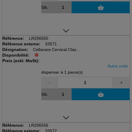
Stk.
Référence:
LR206555
Référence externe:
33571
Désignation:
Cellacare Cervical Classic
Disponibilité:
disp à 1 pcs, taille 1, 9cm
Preis (exkl. MwSt):
Tour de cou 28-34cm
Autre unité
dispenser à 1 piece(s)
-
+
Stk.
Référence:
LR206556
Référence externe:
33572