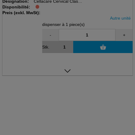
Désignation:
Cellacare Cervical Classic
Disponibilité:
disp à 1 pcs, taille 3, 11cm
Preis (exkl. MwSt):
Tour de cou 42-50cm
Autre unité
dispenser à 1 piece(s)
-
+
Stk.