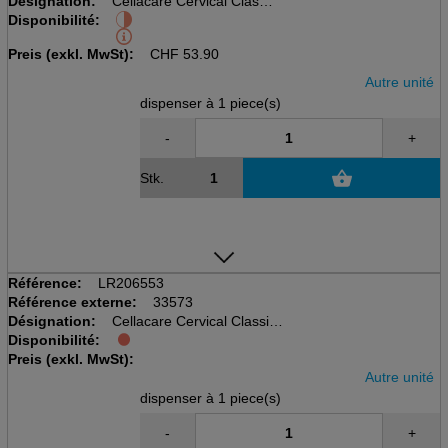
Désignation:
Cellacare Cervical Classic
Disponibilité:
disp à 1 pcs, taille 3, 9cm
Tour de cou 42-50cm
Preis (exkl. MwSt):
CHF
53.90
Autre unité
dispenser à 1 piece(s)
-
+
Stk.
Référence:
LR206553
Référence externe:
33573
Désignation:
Cellacare Cervical Classic
Disponibilité:
disp à 1 pcs, taille 2, 7.5cm
Preis (exkl. MwSt):
Tour de cou 34-42cm
Autre unité
dispenser à 1 piece(s)
-
+