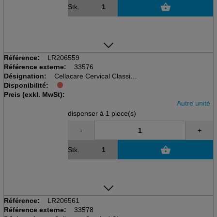
Stk.
Référence:
LR206559
Référence externe:
33576
Désignation:
Cellacare Cervical Classic
Disponibilité:
disp à 1 pcs, taille 3, 7.5cm
Preis (exkl. MwSt):
Tour de cou 42-50cm
Autre unité
dispenser à 1 piece(s)
-
+
Stk.
Référence:
LR206561
Référence externe:
33578