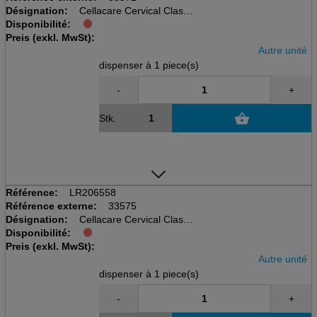
Désignation:
Cellacare Cervical Classic
Disponibilité:
disp à 1 pcs, taille 1, 11cm
Preis (exkl. MwSt):
Tour de cou 28-34cm
Autre unité
dispenser à 1 piece(s)
-
+
Stk.
Référence:
LR206558
Référence externe:
33575
Désignation:
Cellacare Cervical Classic
Disponibilité:
disp à 1 pcs, taille 2, 11cm
Preis (exkl. MwSt):
Tour de cou 34-42cm
Autre unité
dispenser à 1 piece(s)
-
+