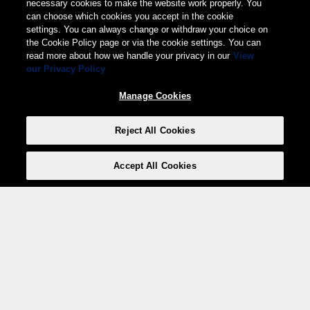
necessary cookies to make the website work properly. You
can choose which cookies you accept in the cookie
settings. You can always change or withdraw your choice on
the Cookie Policy page or via the cookie settings. You can
read more about how we handle your privacy in our
View
our Privacy Policy
Manage Cookies
Reject All Cookies
Accept All Cookies
Weita AG, Nordring 2, 4147 Aesch BL
Tel.:
+41 (0)61 706 66 00
,
info@weita.ch
Votre moyen de paiement