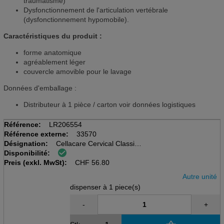
traumatisme)
Dysfonctionnement de l'articulation vertébrale
(dysfonctionnement hypomobile).
Caractéristiques du produit :
forme anatomique
agréablement léger
couvercle amovible pour le lavage
Données d'emballage :
Distributeur à 1 pièce / carton voir données logistiques
Référence:
LR206554
Référence externe:
33570
Désignation:
Cellacare Cervical Classic
Disponibilité:
disp à 1 pcs, taille 1, 7.5cm
Preis (exkl. MwSt):
Tour de cou 28-34cm
CHF
56.80
Autre unité
dispenser à 1 piece(s)
-
+