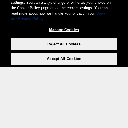
settings. You can always change or withdraw your choice on
the Cookie Policy page or via the cookie settings. You can
read more about how we handle your privacy in our
View
our Privacy Policy
Manage Cookies
Reject All Cookies
Accept All Cookies
Weita AG, Nordring 2, 4147 Aesch BL
Tel.:
+41 (0)61 706 66 00
,
info@weita.ch
Votre moyen de paiement
Social Media