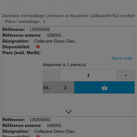
Données d’emballage Lohmann et Rauscher Cellacare® Epi comfort
- Pièce / emballage : 1
Référence:
LR206592
Référence externe:
106001
Désignation:
Cellacare Genu Classic
Disponibilité:
disp à 1 pcs, taille 1
Preis (exkl. MwSt):
Kniegelenkbandage
Autre unité
dispenser à 1 piece(s)
-
+
Stk.
Référence:
LR206593
Référence externe:
106002
Désignation:
Cellacare Genu Classic