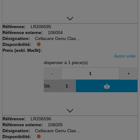
Référence:
LR206595
Référence externe:
106004
Désignation:
Cellacare Genu Classic
Disponibilité:
disp à 1 pcs, taille 4
Preis (exkl. MwSt):
Kniegelenkbandage
Autre unité
dispenser à 1 piece(s)
-
+
Stk.
Référence:
LR206596
Référence externe:
106005
Désignation:
Cellacare Genu Classic
Disponibilité:
disp à 1 pcs, taille 5