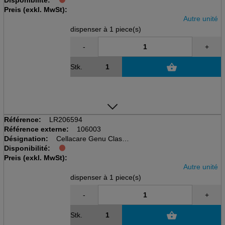
Disponibilité:
disp à 1 pcs, taille 2
Preis (exkl. MwSt):
Kniegelenkbandage
Autre unité
dispenser à 1 piece(s)
-
+
Stk.
Référence:
LR206594
Référence externe:
106003
Désignation:
Cellacare Genu Classic
Disponibilité:
disp à 1 pcs, taille 3
Preis (exkl. MwSt):
Kniegelenkbandage
Autre unité
dispenser à 1 piece(s)
-
+
Stk.