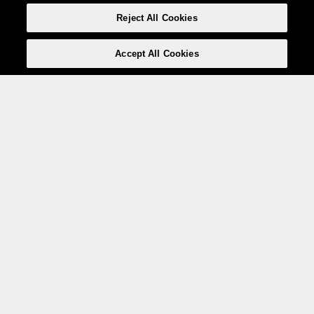
Reject All Cookies
Accept All Cookies
Weita AG, Nordring 2, 4147 Aesch BL
Tel.:
+41 (0)61 706 66 00
,
info@weita.ch
Votre moyen de paiement
Social Media