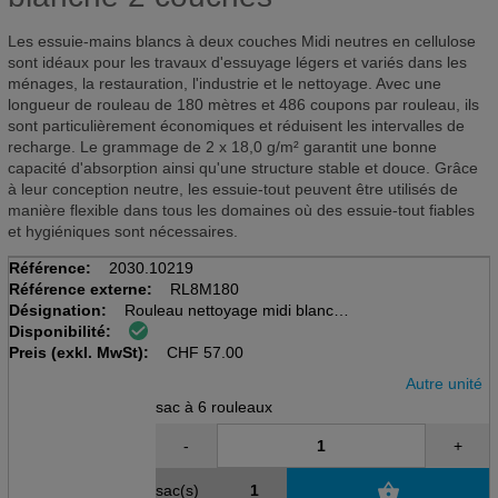
Les essuie-mains blancs à deux couches Midi neutres en cellulose
sont idéaux pour les travaux d'essuyage légers et variés dans les
ménages, la restauration, l'industrie et le nettoyage. Avec une
longueur de rouleau de 180 mètres et 486 coupons par rouleau, ils
sont particulièrement économiques et réduisent les intervalles de
recharge. Le grammage de 2 x 18,0 g/m² garantit une bonne
capacité d'absorption ainsi qu'une structure stable et douce. Grâce
à leur conception neutre, les essuie-tout peuvent être utilisés de
manière flexible dans tous les domaines où des essuie-tout fiables
et hygiéniques sont nécessaires.
Référence:
2030.10219
Référence externe:
RL8M180
Désignation:
Rouleau nettoyage midi blanc
Disponibilité:
Sac à 6 rlx.à 486 cps.,DM 19cm
Preis (exkl. MwSt):
21.1x37cm,2 couc.180m,cellul.
CHF
57.00
Autre unité
sac à 6 rouleaux
-
+
sac(s)