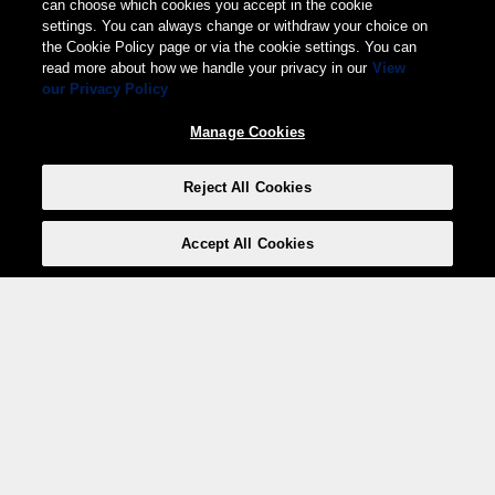
can choose which cookies you accept in the cookie
settings. You can always change or withdraw your choice on
the Cookie Policy page or via the cookie settings. You can
read more about how we handle your privacy in our
View
our Privacy Policy
Manage Cookies
Reject All Cookies
Accept All Cookies
Weita AG, Nordring 2, 4147 Aesch BL
Tel.:
+41 (0)61 706 66 00
,
info@weita.ch
Votre moyen de paiement