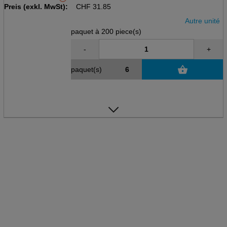
Preis (exkl. MwSt):
CHF
31.85
Autre unité
paquet à 200 piece(s)
-
+
paquet(s)