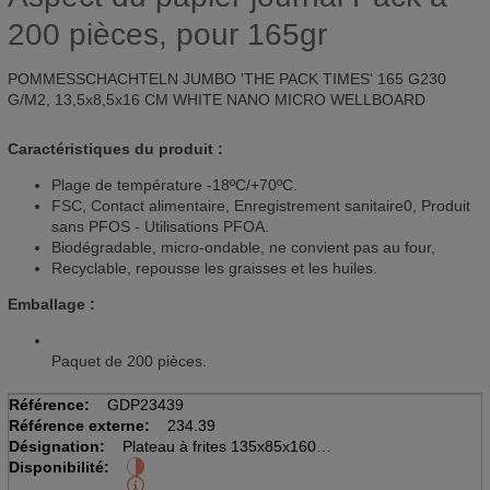
200 pièces, pour 165gr
POMMESSCHACHTELN JUMBO 'THE PACK TIMES' 165 G230
G/M2, 13,5x8,5x16 CM WHITE NANO MICRO WELLBOARD
Caractéristiques du produit :
Plage de température -18ºC/+70ºC.
FSC, Contact alimentaire, Enregistrement sanitaire0, Produit
sans PFOS - Utilisations PFOA.
Biodégradable, micro-ondable, ne convient pas au four,
Recyclable, repousse les graisses et les huiles.
Emballage :
Paquet de 200 pièces.
Référence:
GDP23439
Référence externe:
234.39
Désignation:
Plateau à frites 135x85x160mm
Disponibilité:
Pack à 200 pièces, pour 165gr
Aspect du papier journal