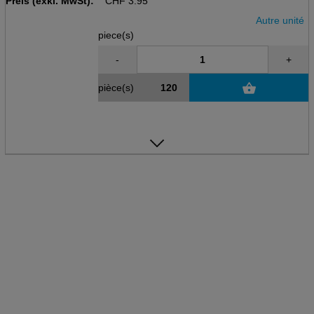
Preis (exkl. MwSt):
CHF
3.95
Autre unité
piece(s)
-
+
pièce(s)