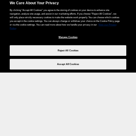
We Care About Your Privacy
By clicking “Accept All Cookies” you agree to the storing of cookies on your device to enhance site
navigation, analyze site usage, and assist in our marketing efforts. If you choose “Reject All Cookies”, we
will only place strictly necessary cookies to make the website work properly. You can choose which cookies
you accept in the cookie settings. You can always change or withdraw your choice on the Cookie Policy page
or via the cookie settings. You can read more about how we handle your privacy in our
View our Privacy
Policy
Manage Cookies
Reject All Cookies
Accept All Cookies
Weita AG, Nordring 2, 4147 Aesch BL
Tel.:
+41 (0)61 706 66 00
,
info@weita.ch
Votre moyen de paiement
Social Media